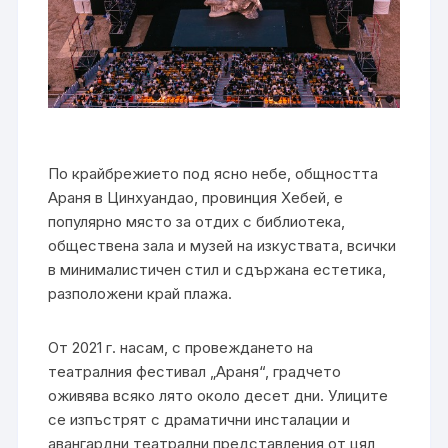
По крайбрежието под ясно небе, общността
Араня в Цинхуандао, провинция Хебей, е
популярно място за отдих с библиотека,
обществена зала и музей на изкуствата, всички
в минималистичен стил и сдържана естетика,
разположени край плажа.
От 2021 г. насам, с провеждането на
театралния фестивал „Араня“, градчето
оживява всяко лято около десет дни. Улиците
се изпъстрят с драматични инсталации и
авангардни театрални представления от цял