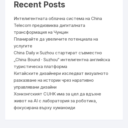
Recent Posts
Интелигентната облачна система на China
Telecom предизвиква дигиталната
трансформация на Чунцин
Планирайте да увеличите потенциала на
услугите
China Daily и Suzhou стартират съвместно
„China Bound · Suzhou“ интелигентна английска
туристическа платформа
Китайските дизайнери изследват визуалното
разказване на истории чрез наративно
управлявани дизайни
Хонконгският CUHK има за цел да вдъхне
живот на AI с лаборатория за роботика,
фокусирана върху хуманоиди