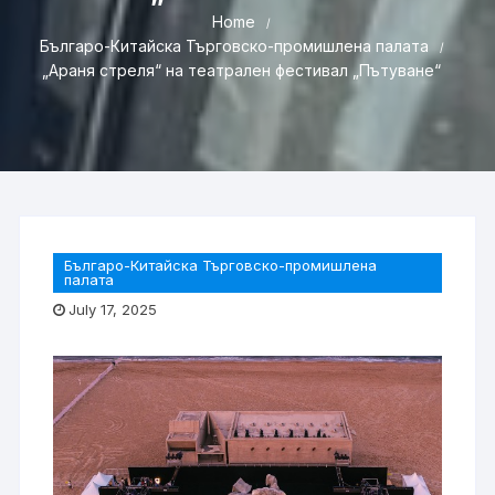
Home
Българо-Китайска Търговско-промишлена палaта
„Араня стреля“ на театрален фестивал „Пътуване“
Българо-Китайска Търговско-промишлена
палaта
July 17, 2025