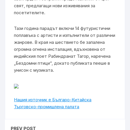
свят, предлагащи нови изживявания за
посетителите.
Тази година парадът включи 14 футуристични
поплавъка с артисти и изпълнители от различни
жанрове. В края на шествието бе запалена
огромна огнена инсталация, вдъхновена от
индийския поет Рабиндранат Тагор, наречена
„Бездомни птици“, докато публиката пееше в
унисон с музиката.
Нашия източник е Българо-Китайска
Търговско-промишлена палaта
PREV POST