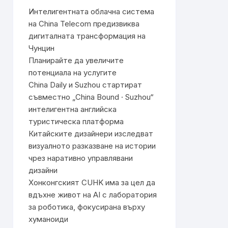
Интелигентната облачна система
на China Telecom предизвиква
дигиталната трансформация на
Чунцин
Планирайте да увеличите
потенциала на услугите
China Daily и Suzhou стартират
съвместно „China Bound · Suzhou“
интелигентна английска
туристическа платформа
Китайските дизайнери изследват
визуалното разказване на истории
чрез наративно управлявани
дизайни
Хонконгският CUHK има за цел да
вдъхне живот на AI с лаборатория
за роботика, фокусирана върху
хуманоиди