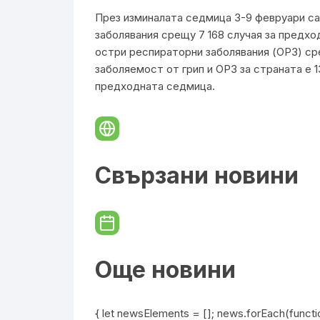
През изминалата седмица 3-9 февруари са 
заболявания срещу 7 168 случая за предход
остри респираторни заболявания (ОРЗ) ср
заболяемост от грип и ОРЗ за страната е 13
предходната седмица.
Свързани новини
Още новини
{ let newsElements = []; news.forEach(functio