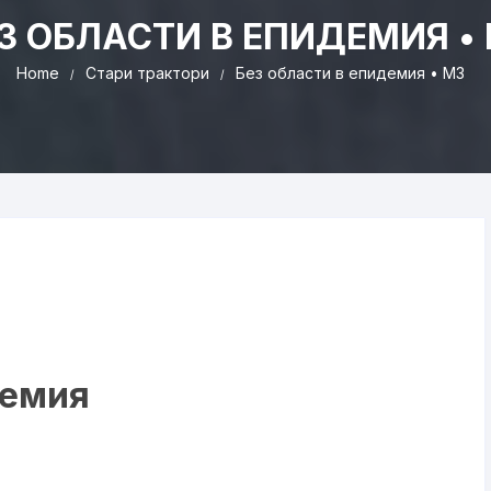
З ОБЛАСТИ В ЕПИДЕМИЯ •
Home
Стари трактори
Без области в епидемия • МЗ
демия