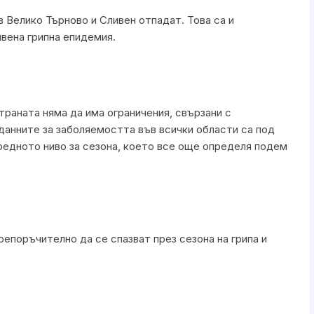
Велико Търново и Сливен отпадат. Това са и
вена грипна епидемия.
траната няма да има ограничения, свързани с
данните за заболяемостта във всички области са под
редното ниво за сезона, което все още определя подем
репоръчително да се спазват през сезона на грипа и