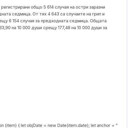
регистрирани общо 5 614 случая на остри заразни
ната седмица. От тях 4 643 са случаите на грип и
ещу 6 154 случая за предходната седмица. Общата
3,90 на 10 000 души срещу 177,48 на 10 000 души за
n (item) { let objDate = new Date(item.date); let anchor = ”