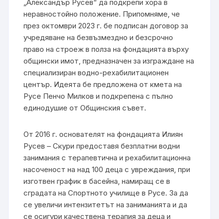
„Александър Русев“ да подкрепи хора в
неравностойно положение. Припомняме, че
през октомври 2023 г. бе подписан договор за
учредяване на безвъзмездно и безсрочно
право на строеж в полза на фондацията върху
общински имот, предназначен за изграждане на
специализиран водно-рехабилитационен
център. Идеята бе предложена от кмета на
Русе Пенчо Милков и подкрепена с пълно
единодушие от Общинския съвет.
От 2016 г. основателят на фондацията Илиян
Русев – Скури предоставя безплатни водни
занимания с терапевтична и рехабилитационна
насоченост на над 100 деца с увреждания, при
изготвен график в басейна, намиращ се в
сградата на Спортното училище в Русе. За да
се увеличи интензитетът на заниманията и да
се осигури качествена терапия за деца и