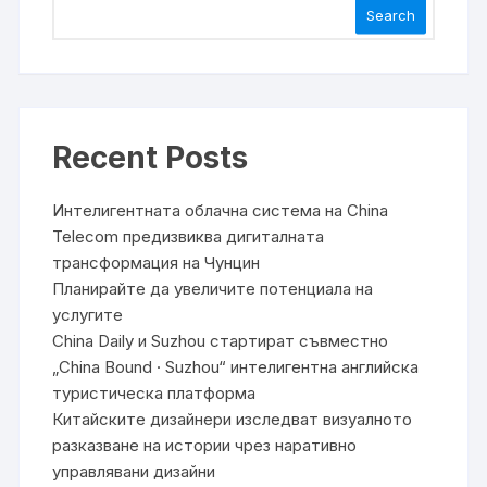
Search
Recent Posts
Интелигентната облачна система на China
Telecom предизвиква дигиталната
трансформация на Чунцин
Планирайте да увеличите потенциала на
услугите
China Daily и Suzhou стартират съвместно
„China Bound · Suzhou“ интелигентна английска
туристическа платформа
Китайските дизайнери изследват визуалното
разказване на истории чрез наративно
управлявани дизайни