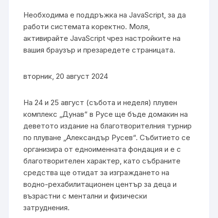
Необходима е поддръжка на JavaScript, за да
работи системата коректно. Моля,
активирайте JavaScript чрез настройките на
вашия браузър и презаредете страницата.
вторник, 20 август 2024
На 24 и 25 август (събота и неделя) плувен
комплекс „Дунав“ в Русе ще бъде домакин на
деветото издание на благотворителния турнир
по плуване „Александър Русев“. Събитието се
организира от едноименната фондация и е с
благотворителен характер, като събраните
средства ще отидат за изграждането на
водно-рехабилитационен център за деца и
възрастни с ментални и физически
затруднения.