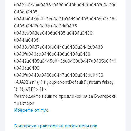
u0421u044au0436u0430u043bu044fu0432u0430u
043cu0435,
u0441u044au043eu0431u0449u0435u043du0438u
0435u0442u043e u043du0435
u043cu043eu0436u0435 u0434u0430
u0441u0435
u0438u0437u043fu0440u0430u0442u0438
u043fu043eu0440u0430u0434u0438
u0442u0435u0445u043du0438u0447u0435u0441
u043au0438
u043fu0440u0438u0447u0438u043du0438.
(AJAX)n n”); } }); e.preventDefault(); return false;
}); }); //]]]]> ]]>
Разгледайте нашите предложения за Български
трактори
Иберете от тук
Български трактори на добри цени при