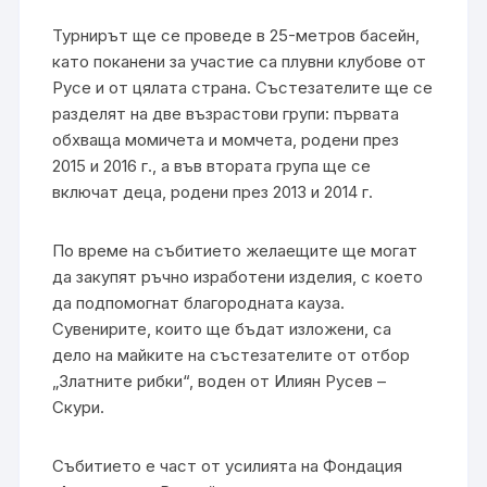
Турнирът ще се проведе в 25-метров басейн,
като поканени за участие са плувни клубове от
Русе и от цялата страна. Състезателите ще се
разделят на две възрастови групи: първата
обхваща момичета и момчета, родени през
2015 и 2016 г., а във втората група ще се
включат деца, родени през 2013 и 2014 г.
По време на събитието желаещите ще могат
да закупят ръчно изработени изделия, с което
да подпомогнат благородната кауза.
Сувенирите, които ще бъдат изложени, са
дело на майките на състезателите от отбор
„Златните рибки“, воден от Илиян Русев –
Скури.
Събитието е част от усилията на Фондация