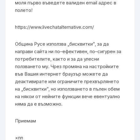
моля първо въведете валиден email адрес в
полето!
https://www.livechatalternative.com/
Община Русе използва „бисквитки”, за да
направи сайта ни по–ефективен, по–сигурен за
потребителите, както и за да улесни
ползването му. Чрез промяна на настройките
във Вашия интернет браузър можете да
деактивирате или ограничите прехвърлянето
на „бисквитки”, но използването в пълен обем
на някои от нейните функции вече евентуално
няма да е възможно.
Приемам
×nn