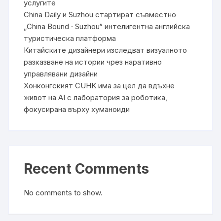
услугите
China Daily и Suzhou стартират съвместно
„China Bound · Suzhou“ интелигентна английска
туристическа платформа
Китайските дизайнери изследват визуалното
разказване на истории чрез наративно
управлявани дизайни
Хонконгският CUHK има за цел да вдъхне
живот на AI с лаборатория за роботика,
фокусирана върху хуманоиди
Recent Comments
No comments to show.