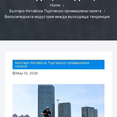
Home
Българо-Китайска Търговско-промишлена палaта
Велосипедната индустрия вижда възходяща тенденция
Българо-Китайска Търговско-промишлена
палaта
May 12, 2026