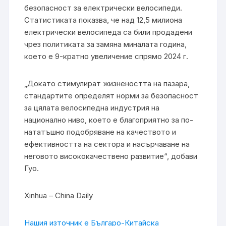
безопасност за електрически велосипеди.
Статистиката показва, че над 12,5 милиона
електрически велосипеда са били продадени
чрез политиката за замяна миналата година,
което е 9-кратно увеличение спрямо 2024 г.
„Докато стимулират жизнеността на пазара,
стандартите определят норми за безопасност
за цялата велосипедна индустрия на
национално ниво, което е благоприятно за по-
нататъшно подобряване на качеството и
ефективността на сектора и насърчаване на
неговото висококачествено развитие“, добави
Гуо.
Xinhua – China Daily
Нашия източник е Българо-Китайска