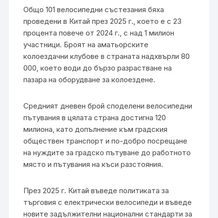
Общо 101 велосипедни състезания бяха
проведени в Китай през 2025 г., което е с 23
процента повече от 2024 г., с над 1 милион
участници. Броят на аматьорските
колоездачни клубове в страната надхвърли 80
000, което води до бързо разрастване на
пазара на оборудване за колоездене.
Средният дневен брой споделени велосипедни
пътувания в цялата страна достигна 120
милиона, като допълнение към градския
обществен транспорт и по-добро посрещане
на нуждите за градско пътуване до работното
място и пътувания на къси разстояния.
През 2025 г. Китай въведе политиката за
търговия с електрически велосипеди и въведе
новите задължителни национални стандарти за