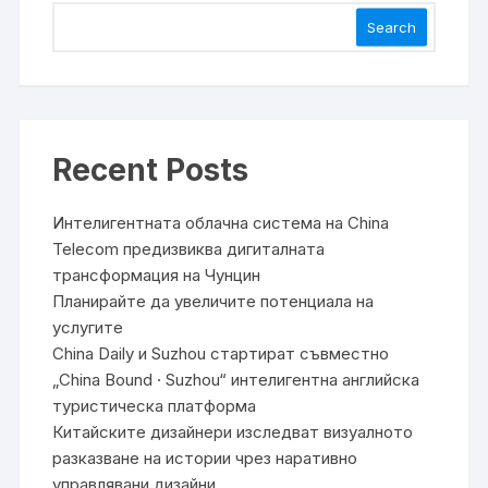
Search
Recent Posts
Интелигентната облачна система на China
Telecom предизвиква дигиталната
трансформация на Чунцин
Планирайте да увеличите потенциала на
услугите
China Daily и Suzhou стартират съвместно
„China Bound · Suzhou“ интелигентна английска
туристическа платформа
Китайските дизайнери изследват визуалното
разказване на истории чрез наративно
управлявани дизайни