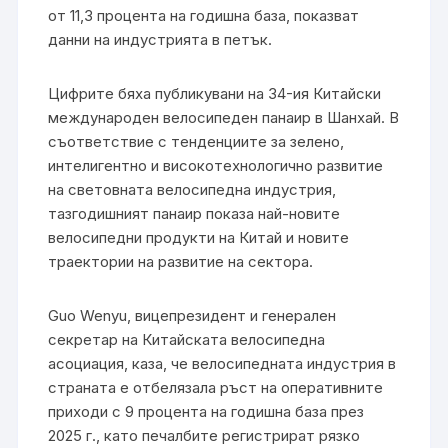
от 11,3 процента на годишна база, показват
данни на индустрията в петък.
Цифрите бяха публикувани на 34-ия Китайски
международен велосипеден панаир в Шанхай. В
съответствие с тенденциите за зелено,
интелигентно и високотехнологично развитие
на световната велосипедна индустрия,
тазгодишният панаир показа най-новите
велосипедни продукти на Китай и новите
траектории на развитие на сектора.
Guo Wenyu, вицепрезидент и генерален
секретар на Китайската велосипедна
асоциация, каза, че велосипедната индустрия в
страната е отбелязала ръст на оперативните
приходи с 9 процента на годишна база през
2025 г., като печалбите регистрират рязко