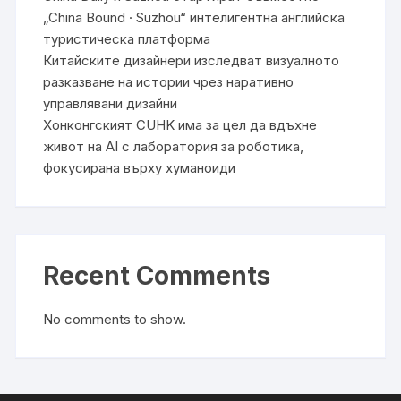
„China Bound · Suzhou“ интелигентна английска
туристическа платформа
Китайските дизайнери изследват визуалното
разказване на истории чрез наративно
управлявани дизайни
Хонконгският CUHK има за цел да вдъхне
живот на AI с лаборатория за роботика,
фокусирана върху хуманоиди
Recent Comments
No comments to show.