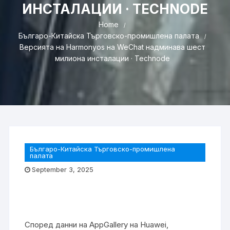
ИНСТАЛАЦИИ · TECHNODE
Home
Българо-Китайска Търговско-промишлена палaта
Версията на Harmonyos на WeChat надминава шест
милиона инсталации · Technode
Българо-Китайска Търговско-промишлена
палaта
September 3, 2025
Според данни на AppGallery на Huawei,