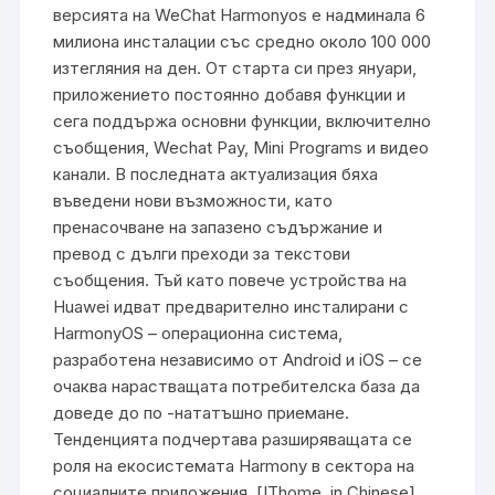
версията на WeChat Harmonyos е надминала 6
милиона инсталации със средно около 100 000
изтегляния на ден. От старта си през януари,
приложението постоянно добавя функции и
сега поддържа основни функции, включително
съобщения, Wechat Pay, Mini Programs и видео
канали. В последната актуализация бяха
въведени нови възможности, като
пренасочване на запазено съдържание и
превод с дълги преходи за текстови
съобщения. Тъй като повече устройства на
Huawei идват предварително инсталирани с
HarmonyOS – операционна система,
разработена независимо от Android и iOS – се
очаква нарастващата потребителска база да
доведе до по -нататъшно приемане.
Тенденцията подчертава разширяващата се
роля на екосистемата Harmony в сектора на
социалните приложения. [IThome, in Chinese]