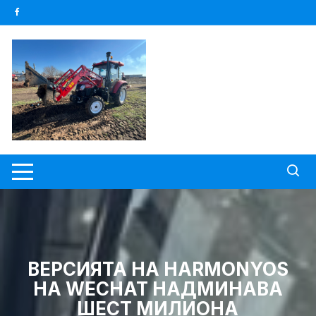
Skip
to
content
ВЕРСИЯТА НА HARMONYOS
НА WECHAT НАДМИНАВА
ШЕСТ МИЛИОНА