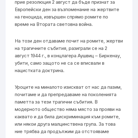
прие резолюция 2 август да бъде признат за
Европейски ден за възпоменание на жертвите
на геноцида, извършен спрямо ромите по
време на Втората световна война.
На този ден отдаваме почит на ромите, жертви
на трагичните събития, разиграли се на 2
август 1944 г., в концлагера Аушвиц – Биркенау,
убити, само защото не са се вписвали в
нацистката доктрина.
Уроците на миналото изискват от нас да пазим,
почитаме и да препредаваме на поколенията
паметта за тези трагични събития. В
модерното общество няма място за прояви на
каквато и да била дискриминация към ромите,
или някои друга малцинствена група. За това
ние трябва да продължим да отстояваме