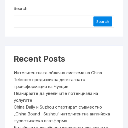
Search
Search
Recent Posts
Интелигентната облачна система на China
Telecom предизвиква дигиталната
трансформация на Чунцин
Планирайте да увеличите потенциала на
услугите
China Daily и Suzhou стартират съвместно
„China Bound · Suzhou“ интелигентна английска
туристическа платформа
Китайските дизайнери изследват визуалното