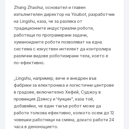
Zhang Zhaohui, основател и главен
изпълнителен директор на Youibot, разработчик
на Lingshu, каза, че за разлика от
традиционните индустриални роботи,
работещи по програмирани задачи,
хуманоидните роботи позволяват на една
система с изкуствен интелект да контролира
различни видове роботизирани тела, което е
по-ефективно.
„Lingshu, например, вече е внедрен във
фабрики за електроника и логистични центрове
в градове, включително Хефей, Суджоу в
провинция Дзянсу и Чунцин“, каза той,
добавяйки, че един такъв робот може да
работи толкова ефективно, колкото осем до 12
човешки работници на смяна, докато работи 24
часа в денонощието.