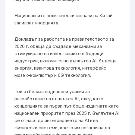
Националните политически сигнали на Китай
засилват инерцията.
Докладът за работата на правителството за
2026 г. обеща да създаде механизми за
стимулиране на инвестициите в бъдещи
индустрии, включително въплътен AI, бъдеща
енергия, квантова технология, интерфейс
мозък-компютър и 6G технология.
Той отбеляза подновени усилия за
разработване на въплътен AI, след като
концепцията за първи път беше издигната като
национален приоритет през 2025 г. Въплътен AI
се отнася до интегрирането на AI във
физически системи, което им позволява да
взаимодействат с физическия свят.