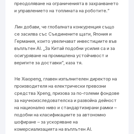
преодоляване на ограниченията в захранването
и управлението на топлината на роботите.“
Лин добави, че глобалната конкуренция също
се засилва със Съединените щати, Япония и
Германия, които увеличават инвестициите във
въплътен AI. „За Китай подобни усилия са и за
осигуряване на промишлена устойчивост и
веригите за доставки“, каза тя.
He Xiaopeng, главен изпълнителен директор на
производителя на електрически превозни
средства Xpeng, призова за по-големи фондове
за научноизследователска и развойна дейност
на национално ниво и стандартизирани рамки –
подобни на класификациите за автономно
шофиране – за ускоряване на
комерсиализацията на въплътен AI.