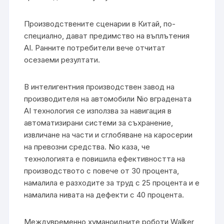
Производствените сценарии в Китай, по-
специално, дават предимство на въплътения
AI. Ранните потребители вече отчитат
осезаеми резултати.
В интелигентния производствен завод на
производителя на автомобили Nio вградената
AI технология се използва за навигация в
автоматизирани системи за съхранение,
извличане на части и сглобяване на каросерии
на превозни средства. Nio каза, че
технологията е повишила ефективността на
производството с повече от 30 процента,
намалила е разходите за труд с 25 процента и е
намалила нивата на дефекти с 40 процента.
Междувременно хуманоидните роботи Walker