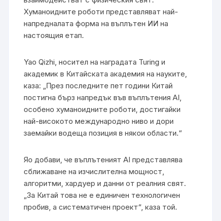
Хуманоидните роботи представляват най-
напредналата форма на въплътен ИИ на
настоящия етап.
Yao Qizhi, носител на наградата Turing и
академик в Китайската академия на науките,
каза: „През последните пет години Китай
постигна бърз напредък във въплътения AI,
особено хуманоидните роботи, достигайки
най-високото международно ниво и дори
заемайки водеща позиция в някои области.“
Яо добави, че въплътеният AI представлява
сближаване на изчислителна мощност,
алгоритми, хардуер и данни от реалния свят.
„За Китай това не е единичен технологичен
пробив, а систематичен проект“, каза той.