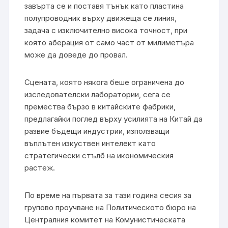
завърта се и поставя тънък като пластина
полупроводник върху движеща се линия,
задача с изключително висока точност, при
която аберация от само част от милиметъра
може да доведе до провал.
Сцената, която някога беше ограничена до
изследователски лаборатории, сега се
премества бързо в китайските фабрики,
предлагайки поглед върху усилията на Китай да
развие бъдещи индустрии, използващи
въплътен изкуствен интелект като
стратегически стълб на икономическия
растеж.
По време на първата за тази година сесия за
групово проучване на Политическото бюро на
Централния комитет на Комунистическата