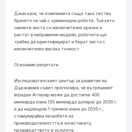
Джан каза, че компанията също така тества
брането на чай с хуманоидни роботи. Тъй като
чаените листа са изключително крехки и
растат в неправилни модели, роботите ще
трябва да идентифицират и берат листа с
изключително висока точност.
Осезаеми резултати
Изследователският център за развитие на
Държавния съвет прогнозира, че вътрешният
вграден AI пазар може да достигне 400
милиарда юана (55 милиарда долара) до 2030 г.
и да надхвърли 1 трилион юана до 2035 г.,
стимулирайки печалбите на
производителността в логистиката,
производството и услугите.