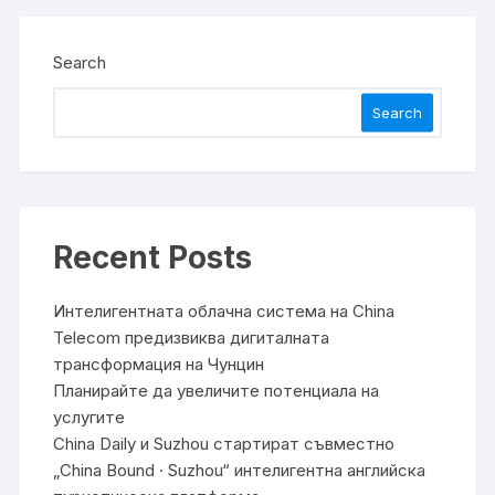
Search
Search
Recent Posts
Интелигентната облачна система на China
Telecom предизвиква дигиталната
трансформация на Чунцин
Планирайте да увеличите потенциала на
услугите
China Daily и Suzhou стартират съвместно
„China Bound · Suzhou“ интелигентна английска