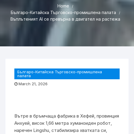
Home
Българо-Китайска Търговско-промишлена палaта
Въплътеният AI се превърна в двигател на растежа
Българо-Китайска Търговско-промишлена
палaта
March 21, 2026
Вътре в бръмчаща фабрика в Хефей, провинция
Анхуей, висок 1,66 метра хуманоиден робот,
наречен Lingshu, стабилизира хватката си,