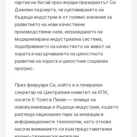
партия на Китай през януари президентът Си
Дзинпин подчерта, че култивирането на
бъдещи индустрии е от голямо значение за
развитието на нови качествени
производствени сили, изграждането на
модернизирана индустриална система,
подобряването на качеството на живот на
хората и насърчаването на цялостното
развитие на хората и цялостния социален
прогрес.
През февруари Си, който е и генерален
секретар на Централния комитет на КПК,
посети E-Town в Пекин — огнище на
нововъзникващи и бъдещи индустрии, където
разгледа национален парк за иновации в
информационните технологии, като отново
насочи вниманието си към представителни
научно-технически иновации.