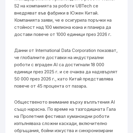
S2 на компанията за роботи UBTech се
внедряват във фабрики в Южен Китай.
Компанията заяви, че е осигурила поръчки на
стойност над 100 милиона юана и планира да
достави повече от 1000 единици през 2026 г.
Данни от International Data Corporation показват,
че глобалните доставки на индустриални
роботи с вграден AI са достигнали 18 000
единици през 2025 г. и се очаква да надхвърлят
50 000 през 2026 г., като Китай представлява
повече от 45 процента от пазара.
Общественото внимание върху въплътения AI
също нарасна. По време на тазгодишната Гала
на Пролетния фестивал хуманоидни роботи
изпълняваха сложни каскади, включително
обръщания, бойни изкуства и синхронизирани