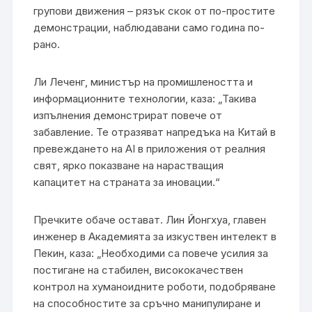
групови движения – рязък скок от по-простите
демонстрации, наблюдавани само година по-
рано.
Ли Леченг, министър на промишлеността и
информационните технологии, каза: „Такива
изпълнения демонстрират повече от
забавление. Те отразяват напредъка на Китай в
превеждането на AI в приложения от реалния
свят, ярко показване на нарастващия
капацитет на страната за иновации.“
Пречките обаче остават. Лин Йонгхуа, главен
инженер в Академията за изкуствен интелект в
Пекин, каза: „Необходими са повече усилия за
постигане на стабилен, висококачествен
контрол на хуманоидните роботи, подобряване
на способностите за сръчно манипулиране и