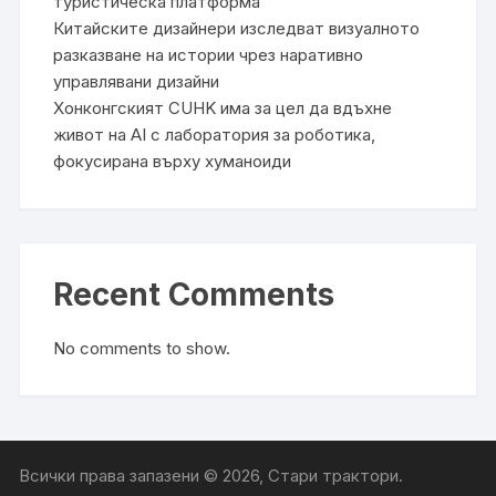
туристическа платформа
Китайските дизайнери изследват визуалното
разказване на истории чрез наративно
управлявани дизайни
Хонконгският CUHK има за цел да вдъхне
живот на AI с лаборатория за роботика,
фокусирана върху хуманоиди
Recent Comments
No comments to show.
Всички права запазени © 2026, Стари трактори.