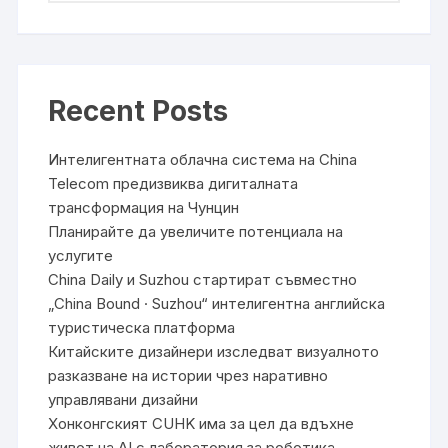
Recent Posts
Интелигентната облачна система на China
Telecom предизвиква дигиталната
трансформация на Чунцин
Планирайте да увеличите потенциала на
услугите
China Daily и Suzhou стартират съвместно
„China Bound · Suzhou“ интелигентна английска
туристическа платформа
Китайските дизайнери изследват визуалното
разказване на истории чрез наративно
управлявани дизайни
Хонконгският CUHK има за цел да вдъхне
живот на AI с лаборатория за роботика,