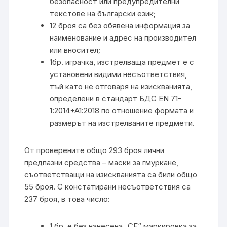
безопасност или предупредителни
текстове на български език;
12 броя са без обявена информация за
наименование и адрес на производител
или вносител;
1бр. играчка, изстрелваща предмет е с
установени видими несъответствия,
тъй като не отговаря на изискванията,
определени в стандарт БДС EN 71-
1:2014+A1:2018 по отношение формата и
размерът на изстрелваните предмети.
От проверените общо 293 броя лични
предпазни средства – маски за гмуркане,
съответстващи на изискванията са били общо
55 броя. С констатирани несъответствия са
237 броя, в това число:
1 бр. е без нанесена „СЕ“ маркировка за