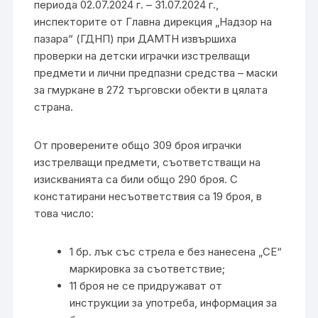
периода 02.07.2024 г. – 31.07.2024 г.,
инспекторите от Главна дирекция „Надзор на
пазара“ (ГДНП) при ДАМТН извършиха
проверки на детски играчки изстрелващи
предмети и лични предпазни средства – маски
за гмуркане в 272 търговски обекти в цялата
страна.
От проверените общо 309 броя играчки
изстрелващи предмети, съответстващи на
изискванията са били общо 290 броя. С
констатирани несъответствия са 19 броя, в
това число:
1 бр. лък със стрела е без нанесена „СЕ“
маркировка за съответствие;
11 броя не се придружават от
инструкции за употреба, информация за