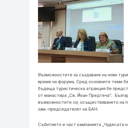
Възможностите за създаване на нови тури
време на форума. Сред основните теми бе
бъдеща туристическа атракция бе предста
от манастира „Св. Йоан Предтеча“. Бълга
възможностите си, осъществяването на по
зам.-председателят на БАН.
Събитието е част кампанията „Чудесата н