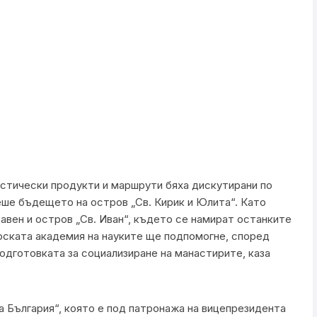
стически продукти и маршрути бяха дискутирани по
ше бъдещето на остров „Св. Кирик и Юлита“. Като
вен и остров „Св. Иван“, където се намират останките
рската академия на науките ще подпомогне, според
дготовката за социализиране на манастирите, каза
а България“, която е под патронажа на вицепрезидента