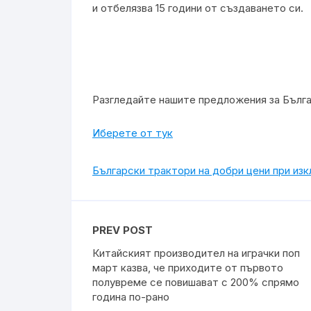
и отбелязва 15 години от създаването си.
Разгледайте нашите предложения за Бълг
Иберете от тук
Български трактори на добри цени при из
PREV POST
Китайският производител на играчки поп
март казва, че приходите от първото
полувреме се повишават с 200% спрямо
година по-рано