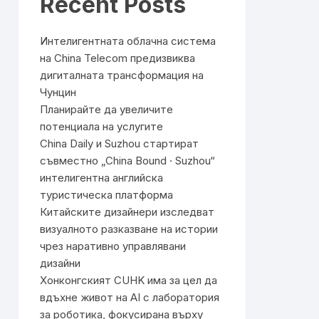
Recent Posts
Интелигентната облачна система
на China Telecom предизвиква
дигиталната трансформация на
Чунцин
Планирайте да увеличите
потенциала на услугите
China Daily и Suzhou стартират
съвместно „China Bound · Suzhou“
интелигентна английска
туристическа платформа
Китайските дизайнери изследват
визуалното разказване на истории
чрез наративно управлявани
дизайни
Хонконгският CUHK има за цел да
вдъхне живот на AI с лаборатория
за роботика, фокусирана върху