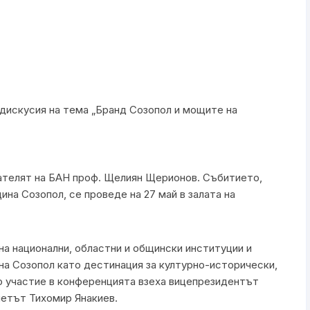
 дискусия на тема „Бранд Созопол и мощите на
телят на БАН проф. Щелиян Щерионов. Събитието,
ина Созопол, се проведе на 27 май в залата на
на национални, областни и общински институции и
на Созопол като дестинация за културно-исторически,
о участие в конференцията взеха вицепрезидентът
метът Тихомир Янакиев.