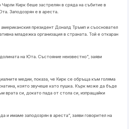
Чарли Кирк беше застрелян в сряда на събитие в
та. Заподозрян е в ареста.
а американския президент Доналд Тръмп и съосновател
вативна младежка организация в страната. Той е откаран
 долината на Юта. Състояние неизвестно“, заяви
иалните медии, показа, че Кирк се обръща към голяма
укнатина, която звучеше като пушка. Кърк може да бъде
ъм врата си, докато пада от стола си, изпращайки
да и имаме заподозрян в ареста“, заяви говорител на