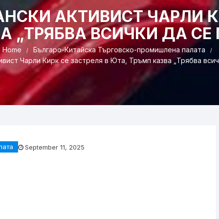
НСКИ АКТИВИСТ ЧАРЛИ КИ
А „ТРЯБВА ВСИЧКИ ДА С
Home
Българо-Китайска Търговско-промишлена палaта
вист Чарли Кирк се застреля в Юта, Тръмп казва „Трябва всич
лaта
September 11, 2025