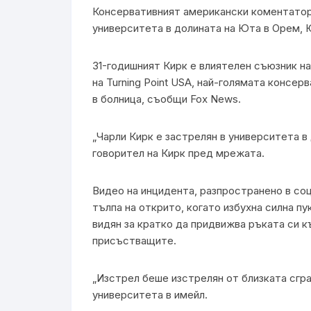
Консервативният американски коментатор 
университета в долината на Юта в Орем, Ю
31-годишният Кирк е влиятелен съюзник н
на Turning Point USA, най-голямата консер
в болница, съобщи Fox News.
„Чарли Кирк е застрелян в университета в
говорител на Кирк пред мрежата.
Видео на инцидента, разпространено в соц
тълпа на открито, когато избухна силна п
видян за кратко да придвижва ръката си к
присъстващите.
„Изстрел беше изстрелян от близката сгра
университета в имейл.