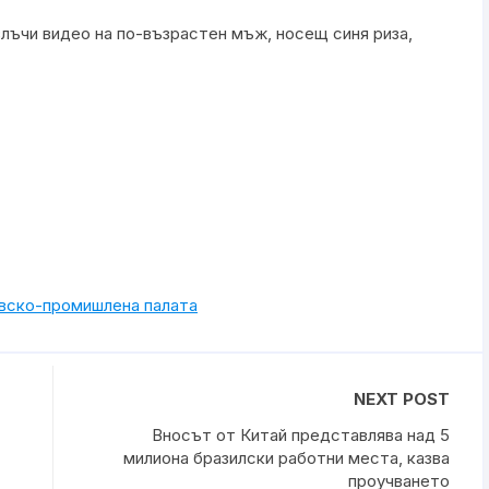
лъчи видео на по-възрастен мъж, носещ синя риза,
овско-промишлена палaта
NEXT POST
Вносът от Китай представлява над 5
милиона бразилски работни места, казва
проучването