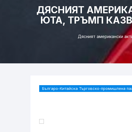
ДЯСНИЯТ АМЕРИКА
ЮТА, ТРЪМП КАЗВ
Дясният американски акти
Българо-Китайска Търговско-промишлена па