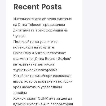
Recent Posts
Интелигентната облачна система
на China Telecom предизвиква
дигиталната трансформация на
Чунцин
Планирайте да увеличите
потенциала на услугите
China Daily и Suzhou стартират
съвместно „China Bound · Suzhou“
интелигентна английска
туристическа платформа
Китайските дизайнери изследват
визуалното разказване на истории
чрез наративно управлявани
дизайни
Хонконгският CUHK има за цел да
вдъхне живот на AI с лаборатория