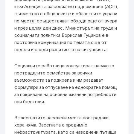
към Агенцията за социално подпомагане (АСП),
съвместно с общинските и областните управи
по места, осъществяват обходи още от вчера
и през целия ден днес. Министърът на труда и
социалната политика Борислав Гуцанов е в
постоянна комуникация по темата още от
неделя и следи развитието на ситуацията.
Социалните работници консултират на място
пострадалите семейства за всички
възможности за подкрепа и им раздават
формуляри за отпускане на еднократна помощ
за покриване на основни жизнени потребности
при бедствия.
В засегнатите населени места пострадали
хора няма. Засегната е предимно
инфраструктурата, като са наводнени пътища,