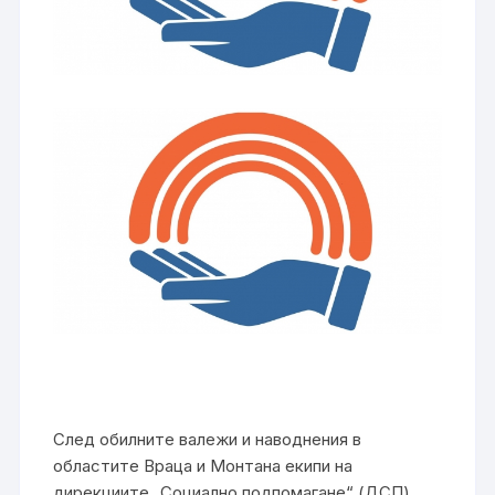
След обилните валежи и наводнения в
областите Враца и Монтана екипи на
дирекциите „Социално подпомагане“ (ДСП)