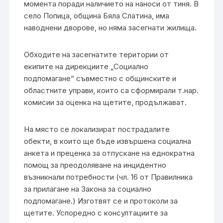
момента поради наличието на наноси от тиня. В
село Попица, община Бяла Слатина, има
наводнени дворове, но няма засегнати жилища.
Обходите на засегнатите територии от
екипите на дирекциите „Социално
подпомагане“ съвместно с общинските и
областните управи, които са сформирали т.нар.
комисии за оценка на щетите, продължават.
На място се локализират пострадалите
обекти, в които ще бъде извършена социална
анкета и преценка за отпускане на еднократна
помощ за преодоляване на инцидентно
възникнали потребности (чл. 16 от Правилника
за прилагане на Закона за социално
подпомагане.) Изготвят се и протоколи за
щетите. Успоредно с консултациите за