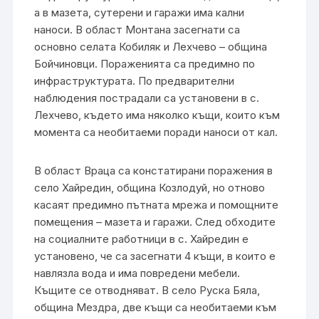
а в мазета, сутерени и гаражи има кални
наноси. В област Монтана засегнати са
основно селата Кобиляк и Лехчево – община
Бойчиновци. Пораженията са предимно по
инфраструктурата. По предварителни
наблюдения пострадали са установени в с.
Лехчево, където има няколко къщи, които към
момента са необитаеми поради наноси от кал.
В област Враца са констатирани поражения в
село Хайредин, община Козлодуй, но отново
касаят предимно пътната мрежа и помощните
помещения – мазета и гаражи. След обходите
на социалните работници в с. Хайредин е
установено, че са засегнати 4 къщи, в които е
навлязла вода и има повредени мебели.
Къщите се отводняват. В село Руска Бяла,
община Мездра, две къщи са необитаеми към