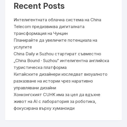
Recent Posts
Интелигентната облачна система на China
Telecom предизвиква дигиталната
трансформация на Чунцин
Планирайте да увеличите потенциала на
услугите
China Daily и Suzhou стартират съвместно
„China Bound · Suzhou“ интелигентна английска
туристическа платформа
Китайските дизайнери изследват визуалното
разказване на истории чрез наративно
управлявани дизайни
Хонконгският CUHK има за цел да вдъхне
живот на AI с лаборатория за роботика,
фокусирана върху хуманоиди