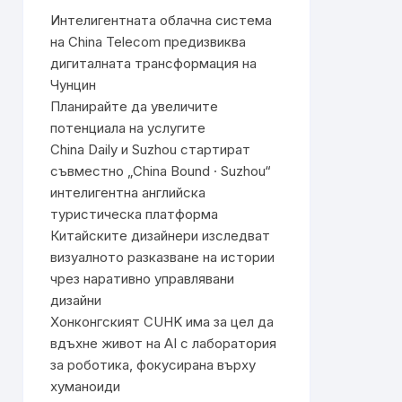
Интелигентната облачна система
на China Telecom предизвиква
дигиталната трансформация на
Чунцин
Планирайте да увеличите
потенциала на услугите
China Daily и Suzhou стартират
съвместно „China Bound · Suzhou“
интелигентна английска
туристическа платформа
Китайските дизайнери изследват
визуалното разказване на истории
чрез наративно управлявани
дизайни
Хонконгският CUHK има за цел да
вдъхне живот на AI с лаборатория
за роботика, фокусирана върху
хуманоиди