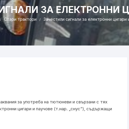
ИГНАЛИ ЗА ЕЛЕКТРОННИ Ц
Стари трактори
Зачестили сигнали за електронни цигари 
лаквания за употреба на тютюневи и свързани с тях
ктронни цигари и паучове (т.нар. „снус“), съдържащи