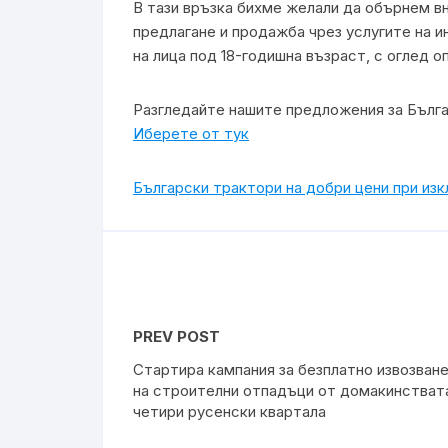
В тази връзка бихме желали да обърнем вн
предлагане и продажба чрез услугите на 
на лица под 18-годишна възраст, с оглед
Разгледайте нашите предложения за Бълг
Иберете от тук
Български трактори на добри цени при из
PREV POST
Стартира кампания за безплатно извозван
на строителни отпадъци от домакинстват
четири русенски квартала