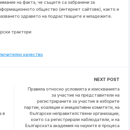
имание на факта, че същите са забранени за
информационното общество (интернет сайтове), както и
 опазването здравето на подрастващите и младежите.
арски трактори
ключително качество
NEXT POST
Правила относно условията и изискванията
за участие на представители на
регистрираните за участие в изборите
е
партии, коалиции и инициативни комитети, на
а в
български неправителствени организации,
които са регистрирали наблюдатели, и на
Българската академия на науките в процеса