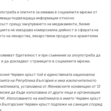
употреба и опитите за измама в социалните мрежи от
раняващи подвеждаща информация относно
ръст срещу закупуването на медикаменти, бихме
ацията не извършва комерсиална дейност в сферата на
то на лекарства, лекарствени продукти и хранителни
оявяват бдителност и при съмнения за злоупотреба да
о и да докладват страниците в социалните мрежи.
рския Червен кръст той е единствената национална
орията на Република България и има изключителното
емблемата, установена от Женевските конвенции от 12
 може да бъде използвана от други лица и организации
БЧК. Използването на емблемата и името Червен кръст
за Българския Червен кръст подлежи на санкция според
.