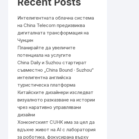
Recent Posts
Интелигентната облачна система
на China Telecom предизвиква
дигиталната трансформация на
Чунцин
Планирайте да увеличите
потенциала на услугите
China Daily и Suzhou стартират
съвместно „China Bound · Suzhou“
интелигентна английска
туристическа платформа
Китайските дизайнери изследват
визуалното разказване на истории
чрез наративно управлявани
дизайни
Хонконгският CUHK има за цел да
вдъхне живот на AI с лаборатория
за роботика, фокусирана върху