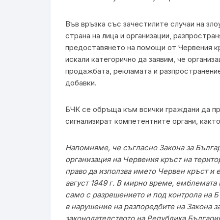
Във връзка със зачестилите случаи на зло
страна на лица и организации, разпрост
предоставянето на помощи от Червения к
искали категорично да заявим, че организ
продажбата, рекламата и разпространение
добавки.
БЧК се обръща към всички граждани да пр
сигнализират компетентните органи, какт
Напомняме, че съгласно Закона за Бълга
организация на Червения кръст на терит
право да използва името Червен кръст и 
август 1949 г. В мирно време, емблемата
само с разрешението и под контрола на 
в нарушение на разпоредбите на Закона 
законодателството на Република България