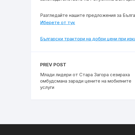
Разгледайте нашите предложения за Бълг
Иберете от тук
Български трактори на добри цени при из
PREV POST
Млади лидери от Стара Загора сезираха
омбудсмана заради цените на мобилните
услуги