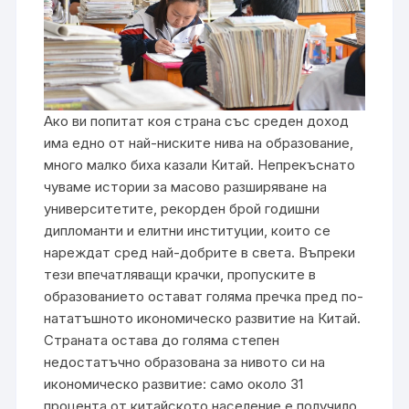
Ако ви попитат коя страна със среден доход
има едно от най-ниските нива на образование,
много малко биха казали Китай. Непрекъснато
чуваме истории за масово разширяване на
университетите, рекорден брой годишни
дипломанти и елитни институции, които се
нареждат сред най-добрите в света. Въпреки
тези впечатляващи крачки, пропуските в
образованието остават голяма пречка пред по-
нататъшното икономическо развитие на Китай.
Страната остава до голяма степен
недостатъчно образована за нивото си на
икономическо развитие: само около 31
процента от китайското население е получило