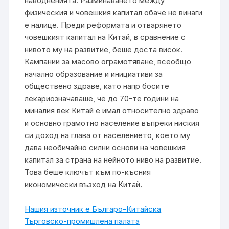
наводненията. Разминаването между
физическия и човешкия капитал обаче не винаги
е налице. Преди реформата и отварянето
човешкият капитал на Китай, в сравнение с
нивото му на развитие, беше доста висок.
Кампании за масово ограмотяване, всеобщо
начално образование и инициативи за
обществено здраве, като напр босите
лекариозначаваше, че до 70-те години на
миналия век Китай е имал относително здраво
и основно грамотно население въпреки ниския
си доход на глава от населението, което му
дава необичайно силни основи на човешкия
капитал за страна на нейното ниво на развитие.
Това беше ключът към по-късния
икономически възход на Китай
.
Нашия източник е Българо-Китайска
Търговско-промишлена палaта