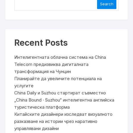
Search
Recent Posts
Интелигентната облачна система на China
Telecom предизвиква дигиталната
трансформация на Чунцин
Планирайте да увеличите потенциала на
услугите
China Daily и Suzhou стартират съвместно
„China Bound · Suzhou“ интелигентна английска
туристическа платформа
Китайските дизайнери изследват визуалното
разказване на истории чрез наративно
управлявани дизайни