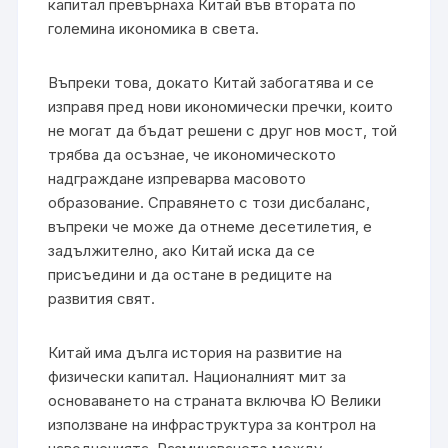
капитал превърнаха Китай във втората по
големина икономика в света.
Въпреки това, докато Китай забогатява и се
изправя пред нови икономически пречки, които
не могат да бъдат решени с друг нов мост, той
трябва да осъзнае, че икономическото
надграждане изпреварва масовото
образование. Справянето с този дисбаланс,
въпреки че може да отнеме десетилетия, е
задължително, ако Китай иска да се
присъедини и да остане в редиците на
развития свят.
Китай има дълга история на развитие на
физически капитал. Националният мит за
основаването на страната включва Ю Велики
използване на инфраструктура за контрол на