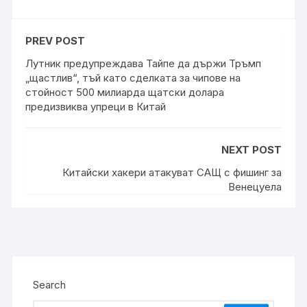
PREV POST
Лутник предупреждава Тайпе да държи Тръмп
„щастлив“, тъй като сделката за чипове на
стойност 500 милиарда щатски долара
предизвиква упреци в Китай
NEXT POST
Китайски хакери атакуват САЩ с фишинг за
Венецуела
Search