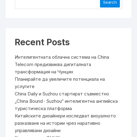
Search
Recent Posts
Интелигентната облачна система на China
Telecom предизвиква дигиталната
трансформация на Чунцин
Планирайте да увеличите потенциала на
услугите
China Daily и Suzhou стартират съвместно
„China Bound · Suzhou“ интелигентна английска
туристическа платформа
Китайските дизайнери изследват визуалното
разказване на истории чрез наративно
управлявани дизайни