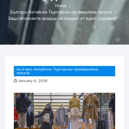
Home
Българо-Китайска Търговско-промишлена палaта
Защо японските крадци се плашат от едно „здравей“
Българо-Китайска Търговско-промишлена
палaта
January 4, 2026