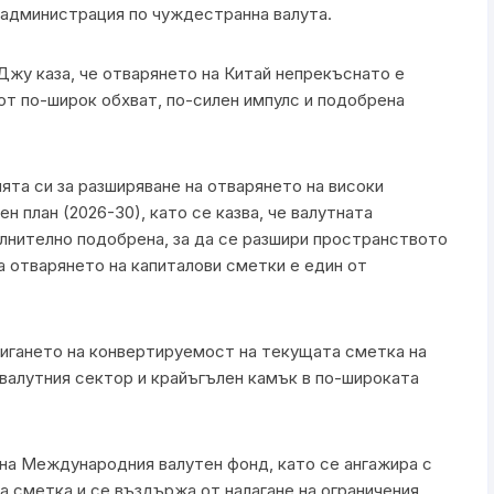
 администрация по чуждестранна валута.
 Джу каза, че отварянето на Китай непрекъснато е
от по-широк обхват, по-силен импулс и подобрена
ията си за разширяване на отварянето на високи
н план (2026-30), като се казва, че валутната
лнително подобрена, за да се разшири пространството
а отварянето на капиталови сметки е един от
тигането на конвертируемост на текущата сметка на
 валутния сектор и крайъгълен камък в по-широката
ва на Международния валутен фонд, като се ангажира с
 сметка и се въздържа от налагане на ограничения