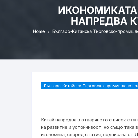
ИКОНОМИКАТА 
НАПРЕДВА К
Home
Българо-Китайска Търговско-промишл
Българо-Китайска Търговско-промишлена па
Китай напредва в отварянето с висок стан
на развитие и устойчивост, но също така 
икономика, според статия, подписана от 