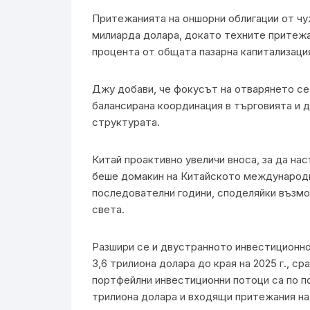
Притежанията на оншорни облигации от чу
милиарда долара, докато техните притежа
процента от общата пазарна капитализация
Джу добави, че фокусът на отварянето се
балансирана координация в търговията и 
структурата.
Китай проактивно увеличи вноса, за да на
беше домакин на Китайското международн
последователни години, споделяйки възмо
света.
Разшири се и двустранното инвестиционно
3,6 трилиона долара до края на 2025 г., с
портфейлни инвестиционни потоци са по п
трилиона долара и входящи притежания на 