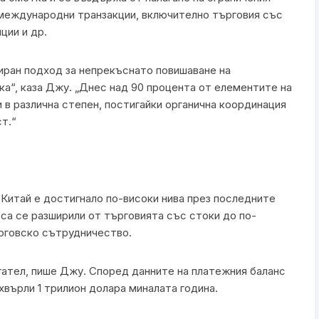
 международни транзакции, включително търговия със
ции и др.
зиран подход за непрекъснато повишаване на
а“, каза Джу. „Днес над 90 процента от елементите на
 в различна степен, постигайки органична координация
т.“
 Китай е достигнало по-високи нива през последните
са се разширили от търговията със стоки до по-
рговско сътрудничество.
игател, пише Джу. Според данните на платежния баланс
хвърли 1 трилион долара миналата година.