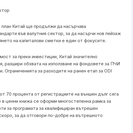
ктор
н план Китай ще продължи да насърчава
ндарти във валутния сектор, за да насърчи нов пейзаж
янето на капиталови сметки е един от фокусите.
мост за преки инвестиции, Китай значително
я, разшири обхвата на използване на фондовете за ПЧИ
и. Ограниченията за разходите на ранен етап за ODI
от 70 процента от регистрациите на външен дълг сега
е в ценни книжа се оформи многостепенна рамка за
оти за програмата за квалифициран вътрешен
скоро, за да отговори по-добре на вътрешното