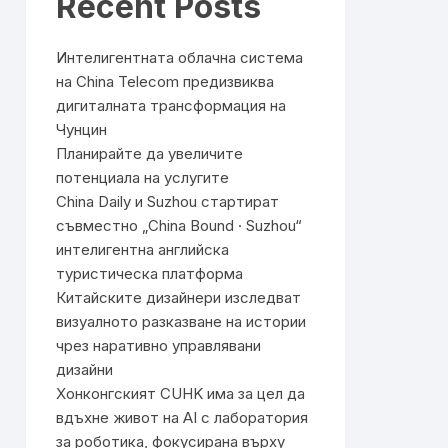
Recent Posts
Интелигентната облачна система
на China Telecom предизвиква
дигиталната трансформация на
Чунцин
Планирайте да увеличите
потенциала на услугите
China Daily и Suzhou стартират
съвместно „China Bound · Suzhou“
интелигентна английска
туристическа платформа
Китайските дизайнери изследват
визуалното разказване на истории
чрез наративно управлявани
дизайни
Хонконгският CUHK има за цел да
вдъхне живот на AI с лаборатория
за роботика, фокусирана върху