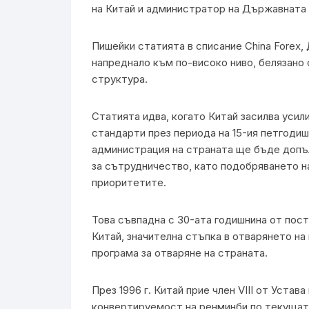
на Китай и администратор на Държавната
Пишейки статията в списание China Forex,
напреднало към по-високо ниво, белязано 
структура.
Статията идва, когато Китай засилва усил
стандарти през периода на 15-ия петгодише
администрация на страната ще бъде допъ
за сътрудничество, като подобряването н
приоритетите.
Това съвпадна с 30-ата годишнина от пос
Китай, значителна стъпка в отварянето на
програма за отваряне на страната.
През 1996 г. Китай прие член VIII от Уста
конвертируемост на ренминби по текущата