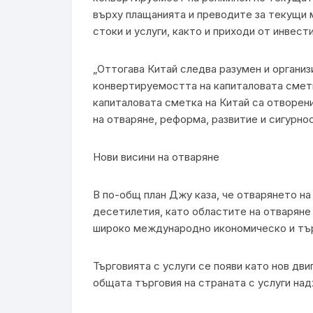
върху плащанията и преводите за текущи
стоки и услуги, както и приходи от инвести
„Оттогава Китай следва разумен и органи
конвертируемостта на капиталовата сметк
капиталовата сметка на Китай са отворени
на отваряне, реформа, развитие и сигурнос
Нови висини на отваряне
В по-общ план Джу каза, че отварянето на
десетилетия, като областите на отваряне 
широко международно икономическо и тъ
Търговията с услуги се появи като нов дв
общата търговия на страната с услуги над