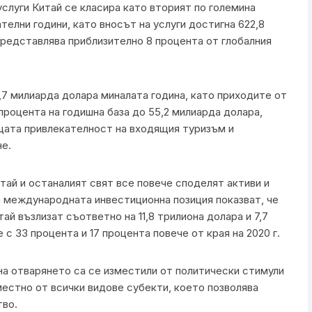
услуги Китай се класира като вторият по големина
ателни години, като вносът на услуги достигна 622,8
представлява приблизително 8 процента от глобалния
4,7 милиарда долара миналата година, като приходите от
 процента на годишна база до 55,2 милиарда долара,
щата привлекателност на входящия туризъм и
не.
тай и останалият свят все повече споделят активи и
а международната инвестиционна позиция показват, че
ай възлизат съответно на 11,8 трилиона долара и 7,7
е с 33 процента и 17 процента повече от края на 2020 г.
а отварянето са се изместили от политически стимули
местно от всички видове субекти, което позволява
тво.