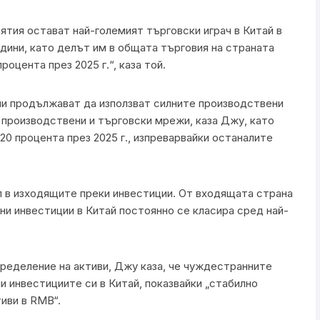
ятия остават най-големият търговски играч в Китай в
ини, като делът им в общата търговия на страната
роцента през 2025 г.“, каза той.
и продължават да използват силните производствени
е производствени и търговски мрежи, каза Джу, като
20 процента през 2025 г., изпреварвайки останалите
 в изходящите преки инвестиции. От входящата страна
и инвестиции в Китай постоянно се класира сред най-
пределение на активи, Джу каза, че чуждестранните
 инвестициите си в Китай, показвайки „стабилно
иви в RMB“.