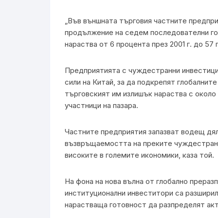
„Във външната търговия частните предпри
продължение на седем последователни год
нараства от 6 процента през 2001 г. до 57 п
Предприятията с чуждестранни инвестици
сили на Китай, за да подкрепят глобалнит
търговският им излишък нараства с около 
участници на пазара.
Частните предприятия запазват водещ дял
възвръщаемостта на преките чуждестранн
високите в големите икономики, каза той.
На фона на нова вълна от глобално прераз
институционални инвеститори са разширили
нарастваща готовност да разпределят акт