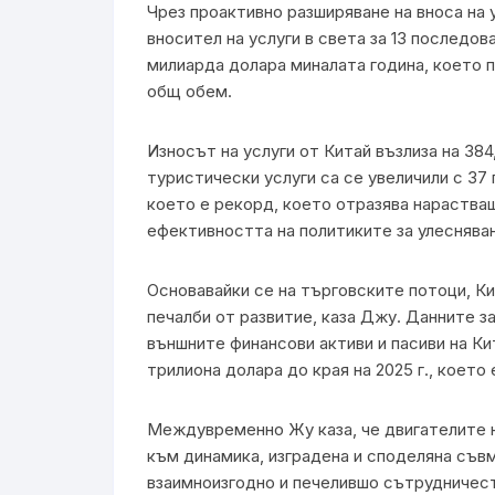
Чрез проактивно разширяване на вноса на 
вносител на услуги в света за 13 последов
милиарда долара миналата година, което 
общ обем.
Износът на услуги от Китай възлиза на 38
туристически услуги са се увеличили с 37
което е рекорд, което отразява нараства
ефективността на политиките за улеснява
Основавайки се на търговските потоци, Ки
печалби от развитие, каза Джу. Данните з
външните финансови активи и пасиви на Кит
трилиона долара до края на 2025 г., което 
Междувременно Жу каза, че двигателите н
към динамика, изградена и споделяна съв
взаимноизгодно и печелившо сътрудничес