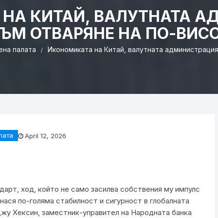
НА КИТАЙ, ВАЛУТНАТА 
ЪМ ОТВАРЯНЕ НА ПО-ВИС
ена палaта
Икономиката на Китай, валутната администрация
лaта
April 12, 2026
дарт, ход, който не само засилва собствения му импулс
внася по-голяма стабилност и сигурност в глобалната
Джу Хексин, заместник-управител на Народната банка