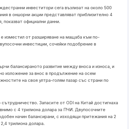
ждестранни инвеститори сега възлизат на около 500
ния в оншорни акции представляват приблизително 4
, показват официални данни.
 е изместил от разширяване на мащаба към по-
двупосочни инвестиции, сочейки подобрение в
сърчи балансираното развитие между вноса и износа, и
о изложение за внос в продължение на осем
жностите на своя ултра-голям пазар със страни по
 сътрудничество. Запасите от ODI на Китай достигнаха
равнимо с 4 трилиона долара за ПЧИ. Двупосочните
одобен начин балансирани, с изходящи притежания на 2
2,4 трилиона долара.