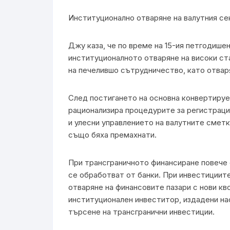
Институционално отваряне на валутния се
Джу каза, че по време на 15-ия петгодише
институционалното отваряне на високи ста
на печелившо сътрудничество, като отвар
След постигането на основна конвертируе
рационализира процедурите за регистраци
и улесни управлението на валутните сметк
също бяха премахнати.
При трансграничното финансиране повече 
се обработват от банки. При инвестициит
отваряне на финансовите пазари с нови кв
институционален инвеститор, издадени на
търсене на трансгранични инвестиции.