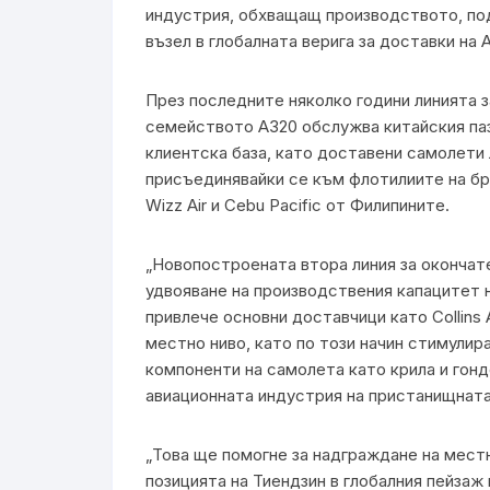
индустрия, обхващащ производството, под
възел в глобалната верига за доставки на A
През последните няколко години линията 
семейството A320 обслужва китайския па
клиентска база, като доставени самолети л
присъединявайки се към флотилиите на бр
Wizz Air и Cebu Pacific от Филипините.
„Новопостроената втора линия за окончате
удвояване на производствения капацитет 
привлече основни доставчици като Collins 
местно ниво, като по този начин стимули
компоненти на самолета като крила и гондо
авиационната индустрия на пристанищната 
„Това ще помогне за надграждане на местн
позицията на Тиендзин в глобалния пейзаж 