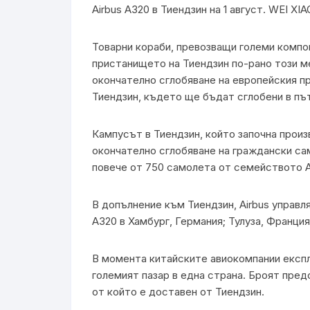
Airbus A320 в Тиендзин на 1 август. WEI X
Товарни кораби, превозващи големи компон
пристанището на Тиендзин по-рано този м
окончателно сглобяване на европейския пр
Тиендзин, където ще бъдат сглобени в път
Кампусът в Тиендзин, който започна произв
окончателно сглобяване на граждански сам
повече от 750 самолета от семейството 
В допълнение към Тиендзин, Airbus управл
A320 в Хамбург, Германия; Тулуза, Франци
В момента китайските авиокомпании експло
големият пазар в една страна. Броят пред
от който е доставен от Тиендзин.