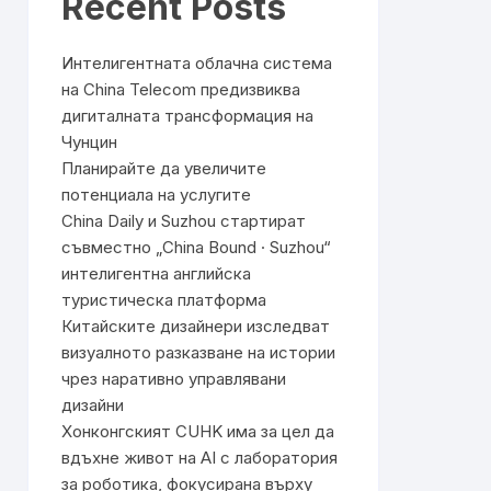
Recent Posts
Интелигентната облачна система
на China Telecom предизвиква
дигиталната трансформация на
Чунцин
Планирайте да увеличите
потенциала на услугите
China Daily и Suzhou стартират
съвместно „China Bound · Suzhou“
интелигентна английска
туристическа платформа
Китайските дизайнери изследват
визуалното разказване на истории
чрез наративно управлявани
дизайни
Хонконгският CUHK има за цел да
вдъхне живот на AI с лаборатория
за роботика, фокусирана върху