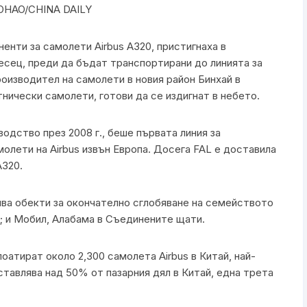
IAOHAO/CHINA DAILY
енти за самолети Airbus A320, пристигнаха в
есец, преди да бъдат транспортирани до линията за
оизводител на самолети в новия район Бинхай в
нически самолети, готови да се издигнат в небето.
одство през 2008 г., беше първата линия за
олети на Airbus извън Европа. Досега FAL е доставила
A320.
ява обекти за окончателно сглобяване на семейството
я; и Мобил, Алабама в Съединените щати.
атират около 2,300 самолета Airbus в Китай, най-
ставлява над 50% от пазарния дял в Китай, една трета