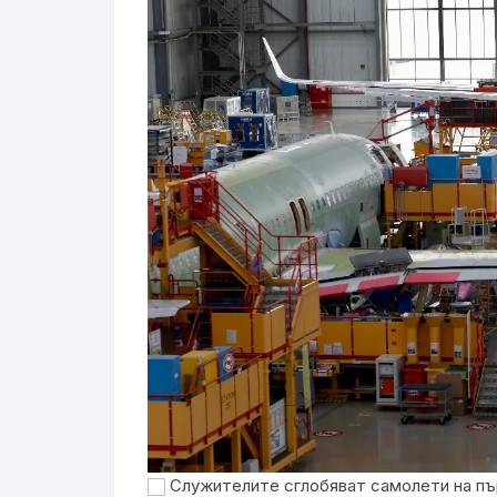
Служителите сглобяват самолети на пър