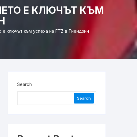
ЕТО Е КЛЮЧЪТ КЪМ
Н
 е ключът към успеха на FTZ в Тиендзин
Search
Search