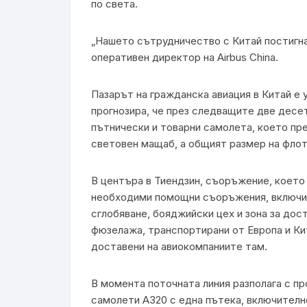
по света.
„Нашето сътрудничество с Китай постигна 
оперативен директор на Airbus China.
Пазарът на гражданска авиация в Китай е 
прогнозира, че през следващите две десе
пътнически и товарни самолета, което пр
световен мащаб, а общият размер на флота
В центъра в Тиендзин, съоръжение, което 
необходими помощни съоръжения, включит
сглобяване, бояджийски цех и зона за дост
фюзелажа, транспортирани от Европа и Кит
доставени на авиокомпаниите там.
В момента поточната линия разполага с п
самолети A320 с една пътека, включителн