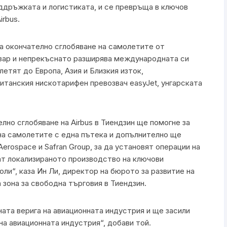
дръжката и логистиката, и се превръща в ключов
irbus.
за окончателно сглобяване на самолетите от
зар и непрекъснато разширява международната си
етят до Европа, Азия и Близкия изток,
итанския нискотарифен превозвач easyJet, унгарската
лно сглобяване на Airbus в Тиендзин ще помогне за
на самолетите с една пътека и допълнително ще
Aerospace и Safran Group, за да установят операции на
рат локализираното производство на ключови
ли“, каза Ин Ли, директор на бюрото за развитие на
зона за свободна търговия в Тиендзин.
ата верига на авиационната индустрия и ще засили
на авиационната индустрия“, добави той.