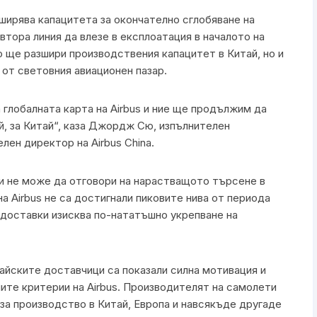
ширява капацитета за окончателно сглобяване на
втора линия да влезе в експлоатация в началото на
 ще разшири производствения капацитет в Китай, но и
от световния авиационен пазар.
 глобалната карта на Airbus и ние ще продължим да
й, за Китай“, каза Джордж Сю, изпълнителен
елен директор на Airbus China.
ки не може да отговори на нарастващото търсене в
 Airbus не са достигнали пиковите нива от периода
а доставки изисква по-нататъшно укрепване на
айските доставчици са показали силна мотивация и
ите критерии на Airbus. Производителят на самолети
за производство в Китай, Европа и навсякъде другаде