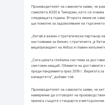
Производителят на самолети заяви, че раз
самолета A320 в Тиендзин, като се очаква 
следващата година. Втората линия не само
ще помогне за задоволяване на търсенето 
„Китай е важен стратегически партньор на
настояваме за бизнес стратегията „в Кита
вицепрезидент на Airbus и главен изпълнит
„Сега цялата глобална система за достав
световен мащаб. Обемите на доставките на
преди пандемията през 2019 г. Веригата з
капацитета“, добави той.
Производителят на самолети заяви, че кит
намерение да отговорят на производствен
прилага същите стандарти и методологии 