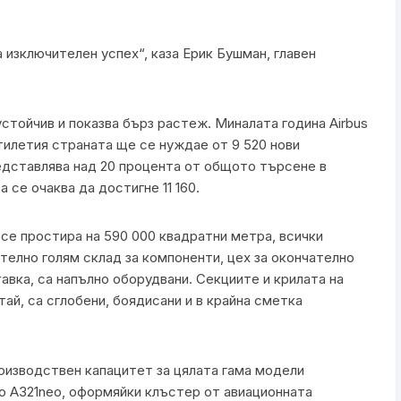
изключителен успех“, каза Ерик Бушман, главен
устойчив и показва бърз растеж. Миналата година Airbus
тилетия страната ще се нуждае от 9 520 нови
едставлява над 20 процента от общото търсене в
 се очаква да достигне 11 160.
се простира на 590 000 квадратни метра, всички
елно голям склад за компоненти, цех за окончателно
авка, са напълно оборудвани. Секциите и крилата на
ай, са сглобени, боядисани и в крайна сметка
роизводствен капацитет за цялата гама модели
о A321neo, оформяйки клъстер от авиационната