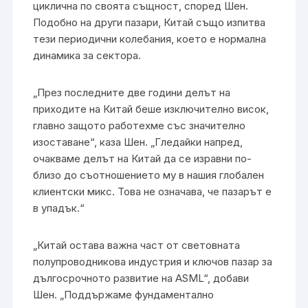
циклична по своята същност, според Шен.
Подобно на други пазари, Китай също изпитва
тези периодични колебания, което е нормална
динамика за сектора.
„През последните две години делът на
приходите на Китай беше изключително висок,
главно защото работехме със значително
изоставане“, каза Шен. „Гледайки напред,
очакваме делът на Китай да се изравни по-
близо до съотношението му в нашия глобален
клиентски микс. Това не означава, че пазарът е
в упадък.“
„Китай остава важна част от световната
полупроводникова индустрия и ключов пазар за
дългосрочното развитие на ASML“, добави
Шен. „Поддържаме фундаментално