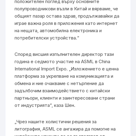
положителен поглед върху основните
полупроводникови възли в Китай и вярваме, че
общият пазар остава здрав, продължавайки да
играе важна роля в приложения като интернет
на нещата, автомобилна електроника и
потребителски устройства.“
Според висшия изпълнителен директор тази
година е седмото участие на ASML в China
International Import Expo. „Изложението е ценна
платформа за укрепване на комуникацията и
обмена и ние очакваме с нетърпение да
задълбочим взаимодействието с китайски
партньори, клиенти и заинтересовани страни
от индустрията“, каза Шен.
„Чрез нашите холистични решения за
литография, ASML се ангажира да помогне на