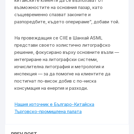
китайските клиенти да се възползват от
възможностите на основния пазар, като
същевременно спазват законите и
разпоредбите, където оперираме“, добави той.
На провеждащия се CIIE в Шанхай ASML
представи своето холистично литографско
решение, фокусирано върху основните възли —
интегриране на литографски системи,
изчислителна литография и метрология и
инспекция — за да помогне на клиентите да
постигнат по-висок добив с по-ниска
консумация на енергия и разходи.
Нашия източник е Българо-Китайска
Търговско-промишлена палaта
PREV POST