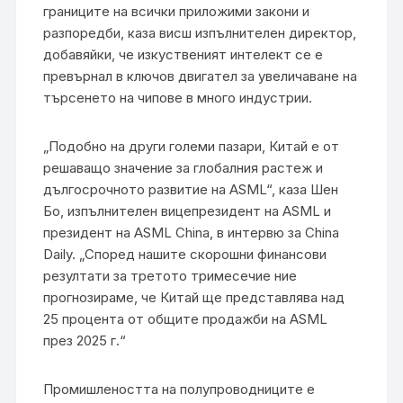
границите на всички приложими закони и
разпоредби, каза висш изпълнителен директор,
добавяйки, че изкуственият интелект се е
превърнал в ключов двигател за увеличаване на
търсенето на чипове в много индустрии.
„Подобно на други големи пазари, Китай е от
решаващо значение за глобалния растеж и
дългосрочното развитие на ASML“, каза Шен
Бо, изпълнителен вицепрезидент на ASML и
президент на ASML China, в интервю за China
Daily. „Според нашите скорошни финансови
резултати за третото тримесечие ние
прогнозираме, че Китай ще представлява над
25 процента от общите продажби на ASML
през 2025 г.“
Промишлеността на полупроводниците е