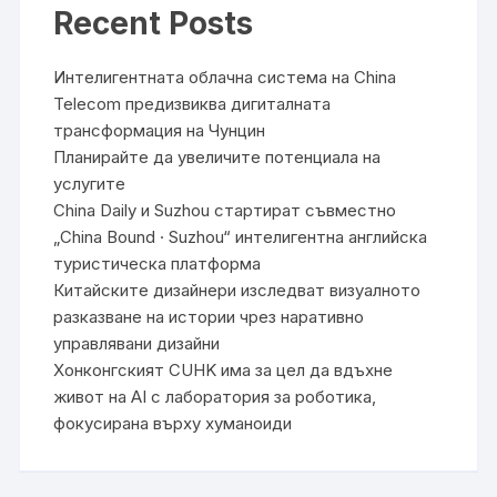
Recent Posts
Интелигентната облачна система на China
Telecom предизвиква дигиталната
трансформация на Чунцин
Планирайте да увеличите потенциала на
услугите
China Daily и Suzhou стартират съвместно
„China Bound · Suzhou“ интелигентна английска
туристическа платформа
Китайските дизайнери изследват визуалното
разказване на истории чрез наративно
управлявани дизайни
Хонконгският CUHK има за цел да вдъхне
живот на AI с лаборатория за роботика,
фокусирана върху хуманоиди