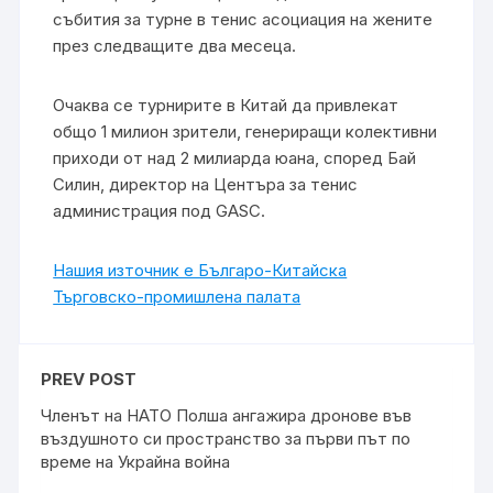
събития за турне в тенис асоциация на жените
през следващите два месеца.
Очаква се турнирите в Китай да привлекат
общо 1 милион зрители, генериращи колективни
приходи от над 2 милиарда юана, според Бай
Силин, директор на Центъра за тенис
администрация под GASC.
Нашия източник е Българо-Китайска
Търговско-промишлена палaта
PREV POST
Членът на НАТО Полша ангажира дронове във
въздушното си пространство за първи път по
време на Украйна война