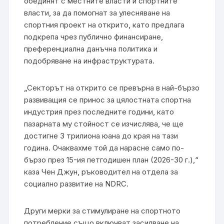
обединят с местните власти и спортните
власти, за да помогнат за улесняване на
спортния проект на открито, като предлага
подкрепа чрез публично финансиране,
преференциална данъчна политика и
подобряване на инфраструктурата.
„Секторът на открито се превърна в най-бързо
развиващия се принос за цялостната спортна
индустрия през последните години, като
пазарната му стойност се изчислява, че ще
достигне 3 трилиона юана до края на тази
година. Очаквахме той да нарасне само по-
бързо през 15-ия петгодишен план (2026-30 г.),“
каза Чен Джун, ръководител на отдела за
социално развитие на NDRC.
Други мерки за стимулиране на спортното
потребление също включват засилване на