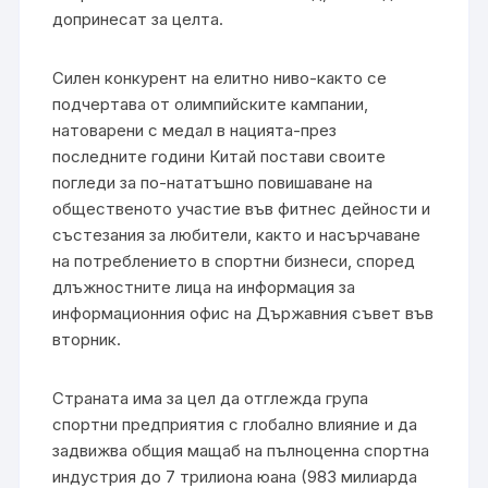
допринесат за целта.
Силен конкурент на елитно ниво-както се
подчертава от олимпийските кампании,
натоварени с медал в нацията-през
последните години Китай постави своите
погледи за по-нататъшно повишаване на
общественото участие във фитнес дейности и
състезания за любители, както и насърчаване
на потреблението в спортни бизнеси, според
длъжностните лица на информация за
информационния офис на Държавния съвет във
вторник.
Страната има за цел да отглежда група
спортни предприятия с глобално влияние и да
задвижва общия мащаб на пълноценна спортна
индустрия до 7 трилиона юана (983 милиарда