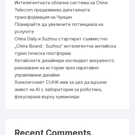
Интелигентната облачна система на China
Telecom предизвиква дигиталната
трансформация на Чунцин
Планирайте да увеличите потенциала на
услугите
China Daily и Suzhou стартират съвместно
„China Bound · Suzhou“ интелигентна английска
туристическа платформа
Китайските дизайнери изследват визуалното
разказване на истории чрез наративно
управлявани дизайни
Хонконгският CUHK има за цел да вдъхне
живот на AI с лаборатория за роботика,
фокусирана върху хуманоиди
Recent Comments