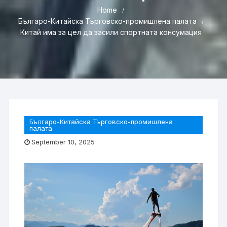
Home
Българо-Китайска Търговско-промишлена палaта
Китай има за цел да засили спортната консумация
Българо-Китайска Търговско-промишлена
палaта
September 10, 2025