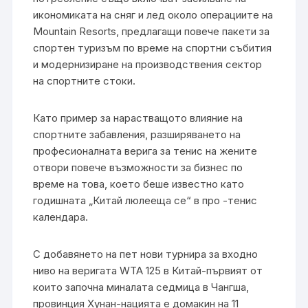
икономиката на сняг и лед около операциите на
Mountain Resorts, предлагащи повече пакети за
спортен туризъм по време на спортни събития
и модернизиране на производствения сектор
на спортните стоки.
Като пример за нарастващото влияние на
спортните забавления, разширяването на
професионалната верига за тенис на жените
отвори повече възможности за бизнес по
време на това, което беше известно като
годишната „Китай люлееща се“ в про -тенис
календара.
С добавянето на пет нови турнира за входно
ниво на веригата WTA 125 в Китай-първият от
които започна миналата седмица в Чангша,
провинция Хунан-нацията е домакин на 11