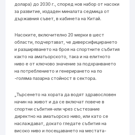
долара) до 2030 г., според нов набор от насоки
за развитие, издаден миналата седмица от
държавния съвет, в кабинета на Китай.
Насоките, включително 20 мерки в шест
области, подчертават, че диверсифицирането
и разширяването на броя на спортните събития
както на аматьорското, така и на елитното
ниво е от ключово значение за подхранването
на потреблението и генерирането на по
-голяма пазарна стойност в сектора.
„Търсенето на хората да водят здравословен
начин на живот и да се включат повече в
спортни събития-или чрез състезание
директно на аматьорско ниво, или като се
наслаждават, докато гледате събития на
високо ниво и посещаването на местата-