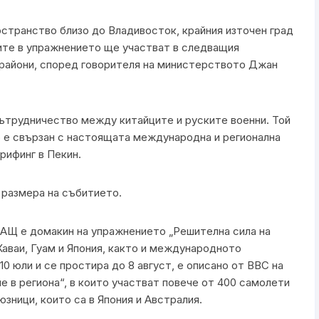
странство близо до Владивосток, крайния източен град
лите в упражнението ще участват в следващия
 райони, според говорителя на министерството Джан
сътрудничество между китайците и руските военни. Той
то е свързан с настоящата международна и регионална
рифинг в Пекин.
 размера на събитието.
САЩ е домакин на упражнението „Решителна сила на
Хаваи, Гуам и Япония, както и международното
0 юли и се простира до 8 август, е описано от ВВС на
 в региона“, в които участват повече от 400 самолети
зници, които са в Япония и Австралия.