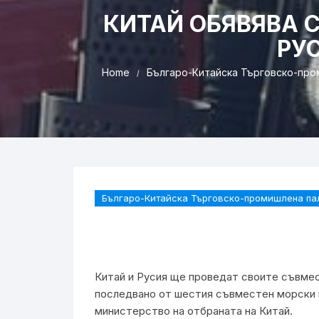
КИТАЙ ОБЯВЯВА 
РУС
Home
Българо-Китайска Търговско-про
Българо-Китайска Търговско-промишлена па
Китай и Русия ще проведат своите съвмес
последвано от шестия съвместен морски п
министерство на отбраната на Китай.