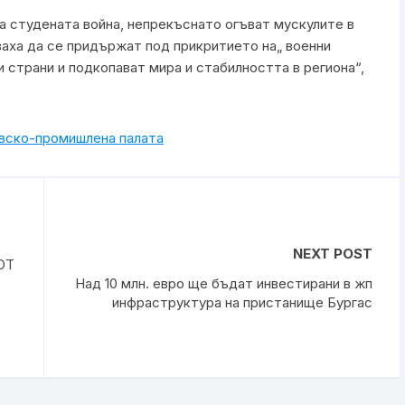
 студената война, непрекъснато огъват мускулите в
ваха да се придържат под прикритието на„ военни
и страни и подкопават мира и стабилността в региона“,
овско-промишлена палaта
NEXT POST
ОТ
Над 10 млн. евро ще бъдат инвестирани в жп
инфраструктура на пристанище Бургас