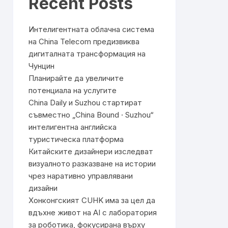
Recent Posts
Интелигентната облачна система
на China Telecom предизвиква
дигиталната трансформация на
Чунцин
Планирайте да увеличите
потенциала на услугите
China Daily и Suzhou стартират
съвместно „China Bound · Suzhou“
интелигентна английска
туристическа платформа
Китайските дизайнери изследват
визуалното разказване на истории
чрез наративно управлявани
дизайни
Хонконгският CUHK има за цел да
вдъхне живот на AI с лаборатория
за роботика, фокусирана върху