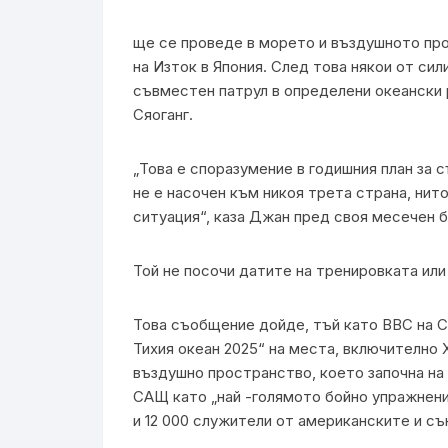
ще се проведе в морето и въздушното про
на Изток в Япония. След това някои от си
съвместен патрул в определени океански
Сяоганг.
„Това е споразумение в годишния план за 
не е насочен към никоя трета страна, ни
ситуация“, каза Джан пред своя месечен б
Той не посочи датите на тренировката или
Това съобщение дойде, тъй като ВВС на 
Тихия океан 2025“ на места, включително 
въздушно пространство, което започна на 1
САЩ като „най -голямото бойно упражнение
и 12 000 служители от американските и съю