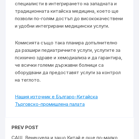
специалисти в интегрирането на западната и
традиционната китайска медицина, което ще
позволи по-голям достъп до висококачествени
и удобни интегрирани медицински услуги.
Комисията също така планира допълнително
да разшири педиатричните услуги, услугите за
психично здраве и хемодиализа и да гарантира,
че всички големи държавни болници са
оборудвани да предоставят услуги за контрол
на теглото.
Нашия източник е Българо-Китайска
Търговско-промишлена палaта
PREV POST
САЩ, Венецуела и защо Китай е още по-малко