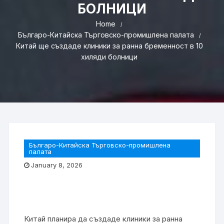
БОЛНИЦИ
Home
Българо-Китайска Търговско-промишлена палaта
Китай ще създаде клиники за ранна бременност в 10
хиляди болници
Българо-Китайска Търговско-промишлена
палaта
January 8, 2026
Китай планира да създаде клиники за ранна