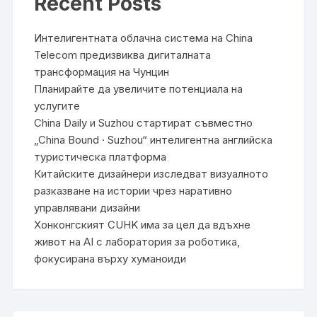
Recent Posts
Интелигентната облачна система на China
Telecom предизвиква дигиталната
трансформация на Чунцин
Планирайте да увеличите потенциала на
услугите
China Daily и Suzhou стартират съвместно
„China Bound · Suzhou“ интелигентна английска
туристическа платформа
Китайските дизайнери изследват визуалното
разказване на истории чрез наративно
управлявани дизайни
Хонконгският CUHK има за цел да вдъхне
живот на AI с лаборатория за роботика,
фокусирана върху хуманоиди