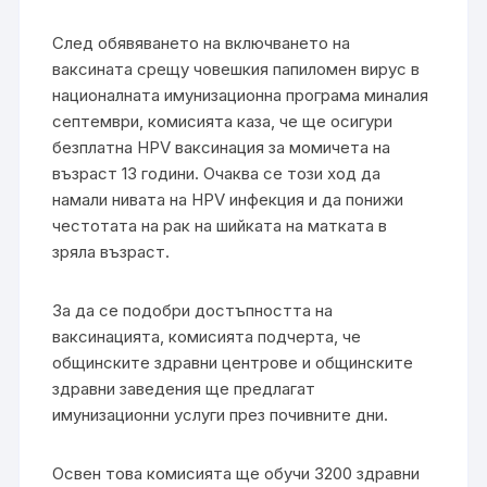
След обявяването на включването на
ваксината срещу човешкия папиломен вирус в
националната имунизационна програма миналия
септември, комисията каза, че ще осигури
безплатна HPV ваксинация за момичета на
възраст 13 години. Очаква се този ход да
намали нивата на HPV инфекция и да понижи
честотата на рак на шийката на матката в
зряла възраст.
За да се подобри достъпността на
ваксинацията, комисията подчерта, че
общинските здравни центрове и общинските
здравни заведения ще предлагат
имунизационни услуги през почивните дни.
Освен това комисията ще обучи 3200 здравни