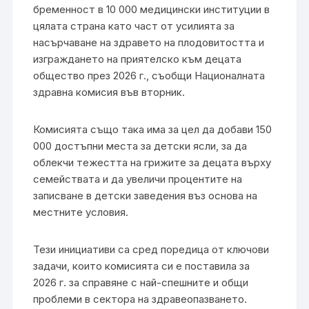
бременност в 10 000 медицински институции в
цялата страна като част от усилията за
насърчаване на здравето на плодовитостта и
изграждането на приятелско към децата
общество през 2026 г., съобщи Националната
здравна комисия във вторник.
Комисията също така има за цел да добави 150
000 достъпни места за детски ясли, за да
облекчи тежестта на грижите за децата върху
семействата и да увеличи процентите на
записване в детски заведения въз основа на
местните условия.
Тези инициативи са сред поредица от ключови
задачи, които комисията си е поставила за
2026 г. за справяне с най-спешните и общи
проблеми в сектора на здравеопазването.