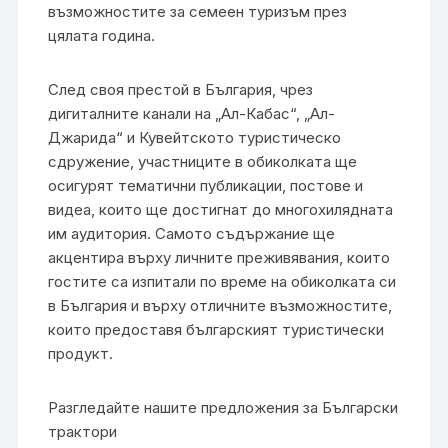
възможностите за семеен туризъм през
цялата година.
След своя престой в България, чрез
дигиталните канали на „Ал-Кабас“, „Ал-
Джарида“ и Кувейтското туристическо
сдружение, участниците в обиколката ще
осигурят тематични публикации, постове и
видеа, които ще достигнат до многохилядната
им аудитория. Самото съдържание ще
акцентира върху личните преживявания, които
гостите са изпитали по време на обиколката си
в България и върху отличните възможностите,
които предоставя българският туристически
продукт.
Разгледайте нашите предложения за Български
трактори