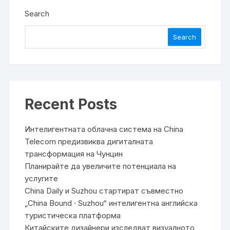
Search
Search
Recent Posts
Интелигентната облачна система на China
Telecom предизвиква дигиталната
трансформация на Чунцин
Планирайте да увеличите потенциала на
услугите
China Daily и Suzhou стартират съвместно
„China Bound · Suzhou“ интелигентна английска
туристическа платформа
Китайските дизайнери изследват визуалното