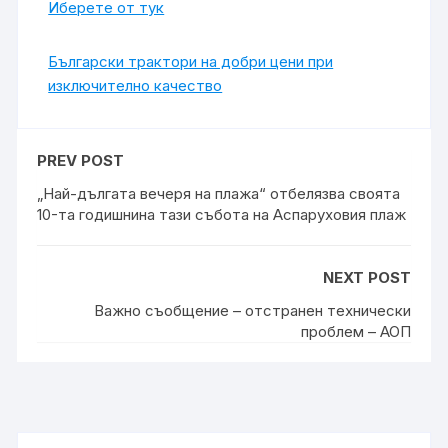
Иберете от тук
Български трактори на добри цени при
изключително качество
PREV POST
„Най-дългата вечеря на плажа“ отбелязва своята
10-та годишнина тази събота на Аспаруховия плаж
NEXT POST
Важно съобщение – отстранен технически
проблем – АОП