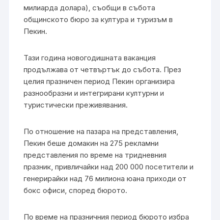
милиарда долара), съобщи в събота
общинското бюро за култура и туризъм в
Пекин.
Тази година новогодишната ваканция
продължава от четвъртък до събота. През
целия празничен период Пекин организира
разнообразни и интегрирани културни и
туристически преживявания.
По отношение на пазара на представления,
Пекин беше домакин на 275 рекламни
представления по време на тридневния
празник, привличайки над 200 000 посетители и
генерирайки над 76 милиона юана приходи от
бокс офиси, според бюрото.
По време на празничния период бюрото избра