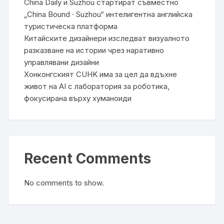
China Daily и Suzhou стартират съвместно
„China Bound · Suzhou“ интелигентна английска
туристическа платформа
Китайските дизайнери изследват визуалното
разказване на истории чрез наративно
управлявани дизайни
Хонконгският CUHK има за цел да вдъхне
живот на AI с лаборатория за роботика,
фокусирана върху хуманоиди
Recent Comments
No comments to show.