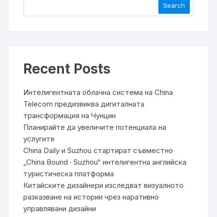
Search
Recent Posts
Интелигентната облачна система на China
Telecom предизвиква дигиталната
трансформация на Чунцин
Планирайте да увеличите потенциала на
услугите
China Daily и Suzhou стартират съвместно
„China Bound · Suzhou“ интелигентна английска
туристическа платформа
Китайските дизайнери изследват визуалното
разказване на истории чрез наративно
управлявани дизайни