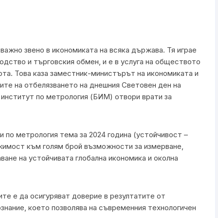
важно звено в икономиката на всяка държава. Тя играе
дство и търговския обмен, и е в услуга на обществото
ота. Това каза заместник-министърът на икономиката и
ите на отбелязването на днешния Световен ден на
 институт по метрология (БИМ) отвори врати за
 по метрология тема за 2024 година (устойчивост –
ожимост към голям брой възможности за измерване,
ване на устойчивата глобална икономика и околна
те е да осигуряват доверие в резултатите от
знание, което позволява на съвременния технологичен