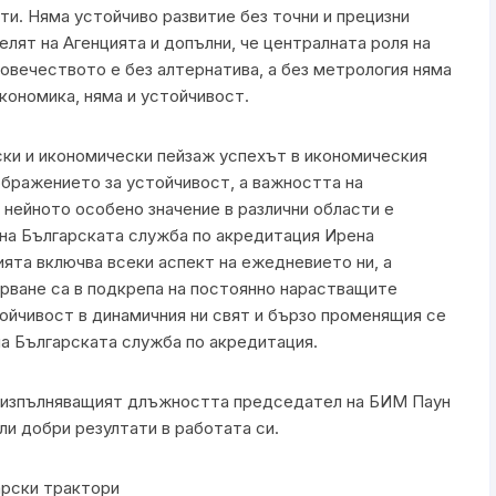
ти. Няма устойчиво развитие без точни и прецизни
лят на Агенцията и допълни, че централната роля на
овечеството е без алтернатива, а без метрология няма
икономика, няма и устойчивост.
ски и икономически пейзаж успехът в икономическия
бражението за устойчивост, а важността на
 нейното особено значение в различни области е
 на Българската служба по акредитация Ирена
ята включва всеки аспект на ежедневието ни, а
рване са в подкрепа на постоянно нарастващите
тойчивост в динамичния ни свят и бързо променящия се
на Българската служба по акредитация.
к изпълняващият длъжността председател на БИМ Паун
ли добри резултати в работата си.
арски трактори