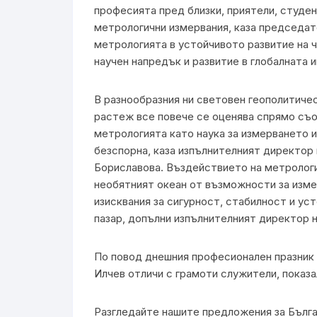
професията пред близки, приятели, студен
метрологични измервания, каза председате
метрологията в устойчивото развитие на ч
научен напредък и развитие в глобалната 
В разнообразния ни световен геополитиче
растеж все повече се оценява спрямо съо
метрологията като наука за измерването и
безспорна, каза изпълнителният директор
Бориславова. Въздействието на метрологи
необятният океан от възможности за изме
изисквания за сигурност, стабилност и ус
пазар, допълни изпълнителният директор 
По повод днешния професионален празни
Илчев отличи с грамоти служители, показа
Разгледайте нашите предложения за Бълг