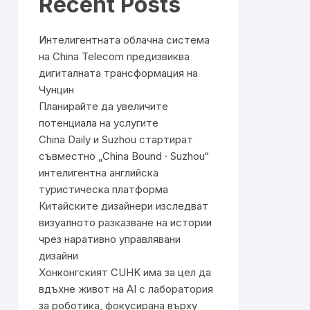
Recent Posts
Интелигентната облачна система
на China Telecom предизвиква
дигиталната трансформация на
Чунцин
Планирайте да увеличите
потенциала на услугите
China Daily и Suzhou стартират
съвместно „China Bound · Suzhou“
интелигентна английска
туристическа платформа
Китайските дизайнери изследват
визуалното разказване на истории
чрез наративно управлявани
дизайни
Хонконгският CUHK има за цел да
вдъхне живот на AI с лаборатория
за роботика, фокусирана върху