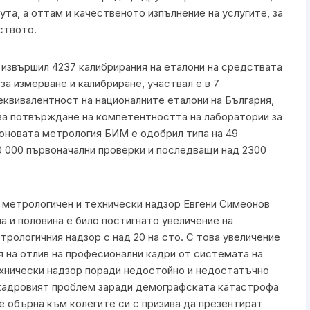
та, а оттам и качественото изпълнение на услугите, за
ството.
 извършил 4237 калибрирания на еталони на средствата
за измерване и калибриране, участвал е в 7
еквивалентност на националните еталони на България,
за потвърждане на компетентността на лаборатории за
коновата метрология БИМ е одобрил типа на 49
0 000 първоначални проверки и последващи над 2300
 метрологичен и технически надзор Евгени Симеонов
а и половина е било постигнато увеличение на
рологичния надзор с над 20 на сто. С това увеличение
 на отлив на професионални кадри от системата на
ехнически надзор поради недостойно и недостатъчно
е кадровият проблем заради демографската катастрофа
се обърна към колегите си с призива да презентират