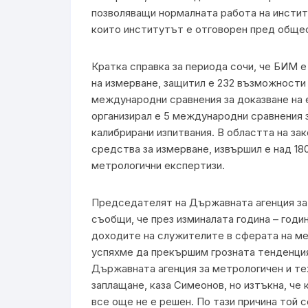
позволяващи нормалната работа на институ
които институтът е отговорен пред обще
Кратка справка за периода сочи, че БИМ е
на измерване, защитил е 232 възможности 
международни сравнения за доказване на 
организирал е 5 международни сравнения 
калибрирани изпитвания. В областта на за
средства за измерване, извършил е над 18
метрологични експертизи.
Председателят на Държавната агенция за
съобщи, че през изминалата година – годин
доходите на служителите в сферата на мет
успяхме да прекършим грозната тенденция
Държавната агенция за метрологичен и т
заплащане, каза Симеонов, но изтъкна, ч
все още не е решен. По тази причина той 