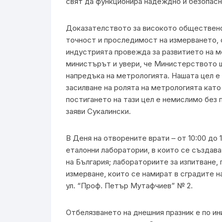
свят да функционира надеждно и безопасн
Доказателството за високото обществено
точност и проследимост на измерването, 
индустрията провежда за развитието на м
министърът и увери, че Министерството 
напредъка на метрологията. Нашата цeл е 
засилване на ролята на метрологията като
постигането на тази цел е немислимо без
заяви Сукалински.
В Деня на отворените врати – от 10:00 до 
еталонни лаборатории, в които се създав
на България; лабораториите за изпитване,
измерване, които се намират в сградите н
ул. “Проф. Петър Мутафчиев” № 2.
Отбелязването на днешния празник е по и