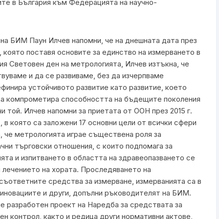
ите в България към Федерацията на научно-
а БИМ Паун Илчев напомни, че на днешната дата през
а, която поставя основите за единство на измерването в
ия Световен ден на метрологията, Илчев изтъкна, че
уваме и да се развиваме, без да изчерпваме
финира устойчивото развитие като развитие, което
 да компрометира способността на бъдещите поколения
 той. Илчев напомни за приетата от ООН през 2015 г.
, в която са заложени 17 основни цели от всички сфери
, че метрологията играе съществена роля за
ачни търговски отношения, с които подпомага за
ията и изпитването в областта на здравеопазването се
 лечението на хората. Проследяването на
съответните средства за измерване, измерванията са в
иновациите и други, допълни ръководителят на БИМ.
ше разработен проект на Наредба за средствата за
ен контрол, както и редица други нормативни актове,