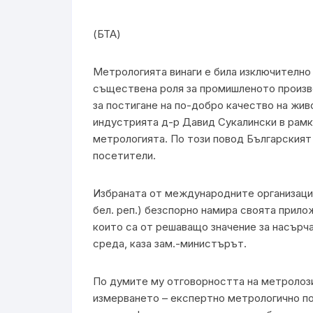
(БТА)
Метрологията винаги е била изключително 
съществена роля за промишленото произво
за постигане на по-добро качество на жив
индустрията д-р Давид Сукалински в рамк
метрологията. По този повод Българският
посетители.
Избраната от международните организации
бел. реп.) безспорно намира своята прил
които са от решаващо значение за насърча
среда, каза зам.-министърът.
По думите му отговорността на метролози
измерването – експертно метрологично по