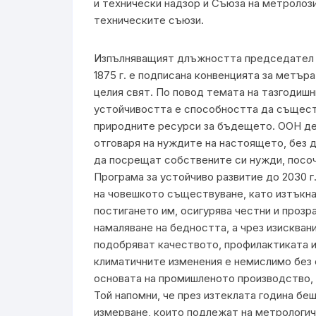
и технически надзор и Съюза на метролоз
техническите съюзи.
Изпълняващият длъжността председател н
1875 г. е подписана конвенцията за метър
целия свят. По повод темата на тазгодишн
устойчивостта е способността да съществ
природните ресурси за бъдещето. ООН де
отговаря на нуждите на настоящето, без
да посрещат собствените си нужди, посочи
Програма за устойчиво развитие до 2030 г.
на човешкото съществуване, като изтъкна
постигането им, осигурява честни и прозр
намаляване на бедността, а чрез изискван
подобряват качеството, профилактиката и
климатичните изменения е немислимо без 
основата на промишленото производство, 
Той напомни, че през изтеклата година бе
измерване, които подлежат на метрологич