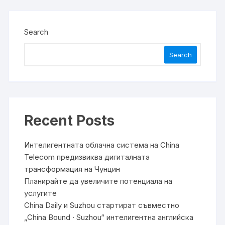
Search
Search
Recent Posts
Интелигентната облачна система на China
Telecom предизвиква дигиталната
трансформация на Чунцин
Планирайте да увеличите потенциала на
услугите
China Daily и Suzhou стартират съвместно
„China Bound · Suzhou“ интелигентна английска