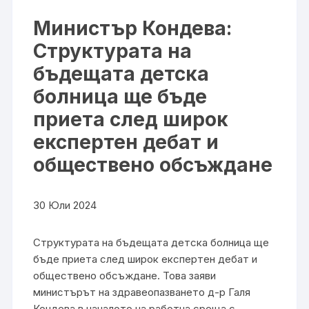
Министър Кондева:
Структурата на
бъдещата детска
болница ще бъде
приета след широк
експертен дебат и
обществено обсъждане
30 Юли 2024
Структурата на бъдещата детска болница ще
бъде приета след широк експертен дебат и
обществено обсъждане. Това заяви
министърът на здравеопазването д-р Галя
Кондева в началото на работна среща с