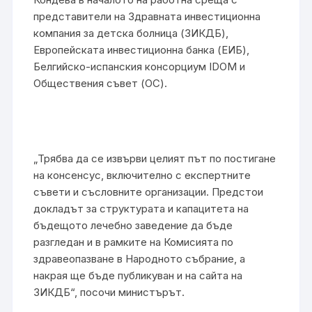
представители на Здравната инвестиционна
компания за детска болница (ЗИКДБ),
Европейската инвестиционна банка (ЕИБ),
Белгийско-испанския консорциум IDOM и
Обществения съвет (ОС).
„Трябва да се извърви целият път по постигане
на консенсус, включително с експертните
съвети и съсловните организации. Предстои
докладът за структурата и капацитета на
бъдещото лечебно заведение да бъде
разгледан и в рамките на Комисията по
здравеопазване в Народното събрание, а
накрая ще бъде публикуван и на сайта на
ЗИКДБ“, посочи министърът.