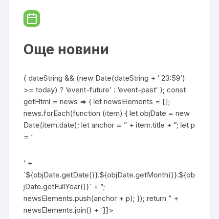
Още новини
( dateString && (new Date(dateString + ‘ 23:59’)
>= today) ? ‘event-future’ : ‘event-past’ ); const
getHtml = news => { let newsElements = [];
news.forEach(function (item) { let objDate = new
Date(item.date); let anchor = ” + item.title + ”; let p
= ‘
‘ +
`${objDate.getDate()}.${objDate.getMonth()}.${ob
jDate.getFullYear()}` + ”;
newsElements.push(anchor + p); }); return ” +
newsElements.join() + ‘]]>