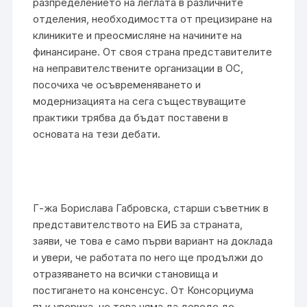
разпределението на леглата в различните
отделения, необходимостта от прецизиране на
клиниките и преосмисляне на начините на
финансиране. От своя страна представителите
на неправителствените организации в ОС,
посочиха че осъвременяването и
модернизацията на сега съществуващите
практики трябва да бъдат поставени в
основата на тези дебати.
Г-жа Борислава Габровска, старши съветник в
представителството на ЕИБ за страната,
заяви, че това е само първи вариант на доклада
и увери, че работата по него ще продължи до
отразяването на всички становища и
постигането на консенсус. От Консорциума
пък увериха, че това няма да доведе до