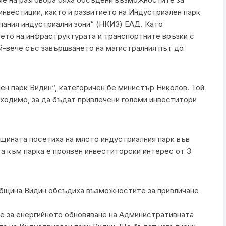
 инвестиции, както и развитието на Индустриален парк
пания индустриални зони“ (НКИЗ) ЕАД. Като
ието на инфраструктурата и транспортните връзки с
ай-вече със завършването на магистралния път до
ен парк Видин“, категоричен бе министър Николов. Той
бходимо, за да бъдат привлечени големи инвеститори
щината посетиха на място индустриалния парк във
та към парка е проявен инвеститорски интерес от 3
 за енергийното обновяване на Административната