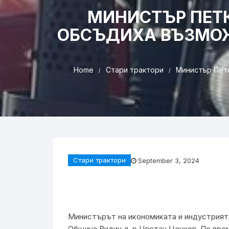
МИНИСТЪР ПЕТК
ОБСЪДИХА ВЪЗМОЖ
Home
Стари трактори
Министър Петк
Стари трактори
September 3, 2024
Министърът на икономиката и индустрият
Община Видин д-р Цветан Ценков. По вре