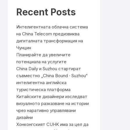
Recent Posts
Интелигентната облачна система
на China Telecom предизвиква
дигиталната трансформация на
Чунцин
Планирайте да увеличите
потенциала на услугите
China Daily и Suzhou стартират
съвместно „China Bound · Suzhou“
интелигентна английска
туристическа платформа
Китайските дизайнери изследват
визуалното разказване на истории
чрез наративно управлявани
дизайни
Хонконгският CUHK има за цел да