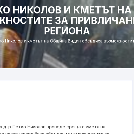
О НИКОЛОВ И КМЕТЪТ Н
НОСТИТЕ ЗА ПРИВЛИЧАНЕ
РЕГИОНА
о Николов и кметът на Община Видин обсъдиха възможностите
а д-р Петко Николов проведе среща с кмета на
ме на разговора бяха обсъдени възможностите за