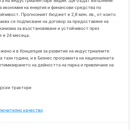
ята на Индустриален парк Видин. Ще бъдат изпълнени
а икономия на енергия и финансови средства по
йчивост. Прогнозният бюджет е 2,8 млн. лв., от които
аква се подписване на договор за предоставяне на
ханизма за възстановяване и устойчивост през
 е 24 месеца.
ожено и в Концепция за развитие на индустриалните
та тази година, и в Бизнес програмата на националната
тимизирането на дейността на парка и привличане на
арски трактори
ключително качество