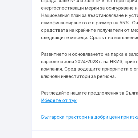
сграда, хале № 4 и хале № 5, на територи
енергоспестяващи мерки за осигуряване н
Националния план за възстановяване и усто
самофинансирането е в размер на 55%. Оч
средствата на крайните получатели от ме
следващите месеци. Срокът на изпълнение
Развитието и обновяването на парка е зал
паркове и зони 2024-2028 г. на НКИЗ, прие
компания. Сред водещите приоритети е оп
ключови инвеститори за региона.
Разгледайте нашите предложения за Бълг
Иберете от тук
Български трактори на добри цени при из