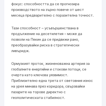
фокус: способността да се прогнозира
производството на зърно повече от шест
месеца предварително с поразителна точност.
Тази способност – усъвършенствана в
продължение на десетилетия – може да
позволи на Пекин да се придвижи рано,
преобразувайки риска в стратегически
ливъридж.
Ормузкият проток, жизненоважна артерия за
глобалните енергийни и стокови потоци, се
очерта като ключова уязвимост.
Приблизително една трета от световния износ
на урея минава през коридора, свързвайки
пазарите на торове директно с
геополитическата стабилност.