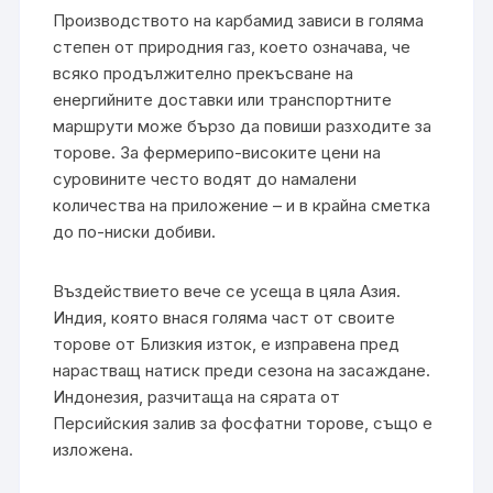
Производството на карбамид зависи в голяма
степен от природния газ, което означава, че
всяко продължително прекъсване на
енергийните доставки или транспортните
маршрути може бързо да повиши разходите за
торове. За фермерипо-високите цени на
суровините често водят до намалени
количества на приложение – и в крайна сметка
до по-ниски добиви.
Въздействието вече се усеща в цяла Азия.
Индия, която внася голяма част от своите
торове от Близкия изток, е изправена пред
нарастващ натиск преди сезона на засаждане.
Индонезия, разчитаща на сярата от
Персийския залив за фосфатни торове, също е
изложена.