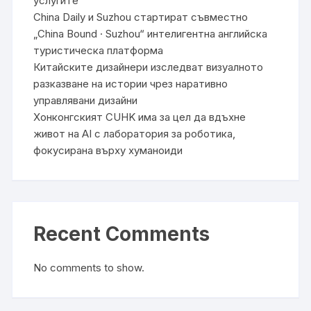
услугите
China Daily и Suzhou стартират съвместно
„China Bound · Suzhou“ интелигентна английска
туристическа платформа
Китайските дизайнери изследват визуалното
разказване на истории чрез наративно
управлявани дизайни
Хонконгският CUHK има за цел да вдъхне
живот на AI с лаборатория за роботика,
фокусирана върху хуманоиди
Recent Comments
No comments to show.