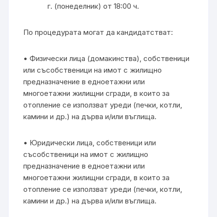
г. (понеделник) от 18:00 ч.
По процедурата могат да кандидатстват:
• Физически лица (домакинства), собственици
или съсобственици на имот с жилищно
предназначение в едноетажни или
многоетажни жилищни сгради, в които за
отопление се използват уреди (печки, котли,
камини и др.) на дърва и/или въглища.
• Юридически лица, собственици или
съсобственици на имот с жилищно
предназначение в едноетажни или
многоетажни жилищни сгради, в които за
отопление се използват уреди (печки, котли,
камини и др.) на дърва и/или въглища.