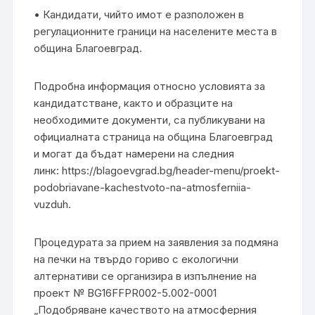
• Кандидати, чийто имот е разположен в
регулационните граници на населените места в
община Благоевград.
Подробна информация относно условията за
кандидатстване, както и образците на
необходимите документи, са публикувани на
официалната страница на община Благоевград
и могат да бъдат намерени на следния
линк: https://blagoevgrad.bg/header-menu/proekt-
podobriavane-kachestvoto-na-atmosferniia-
vuzduh.
Процедурата за прием на заявления за подмяна
на печки на твърдо гориво с екологични
алтернативи се организира в изпълнение на
проект № BG16FFPR002-5.002-0001
„Подобряване качеството на атмосферния