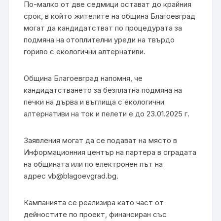
По-малко от две седмици остават до крайния
срок, в който жителите на община Благоевград
могат да кандидатстват по процедурата за
подмяна на отоплителни уреди на твърдо
гориво с екологични алтернативи.
Община Благоевград напомня, че
кандидатстването за безплатна подмяна на
печки на дърва и въглища с екологични
алтернативи на ток и пелети е до 23.01.2025 г.
Заявления могат да се подават на място в
Информационния център на партера в сградата
на общината или по електронен път на
адрес
vb@blagoevgrad.bg
.
Кампанията се реализира като част от
дейностите по проект, финансиран със