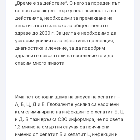
„Време е за действие“. С него за пореден път
се поставя акцент върху неотложността на
действията, необходими за премахване на
хепатита като заплаха за общественото
здраве до 2030 г. За целта е необходимо да
ускорим усилията за ефективна превенция,
диагностика и лечение, за да подобрим
здравните показатели на населението и да
спасим много животи.
Има пет основни щама на вируса на хепатит –
А, Б, Ц, Д и Е. Глобалните усилия са насочени
към елиминиране на инфекциите с хепатит Б, Ц
и Д. В тази връзка СЗО информира, че по света
1,3 милиона смъртни случая са причинени
именно от хепатит Б и хепатит Ц инфекции и