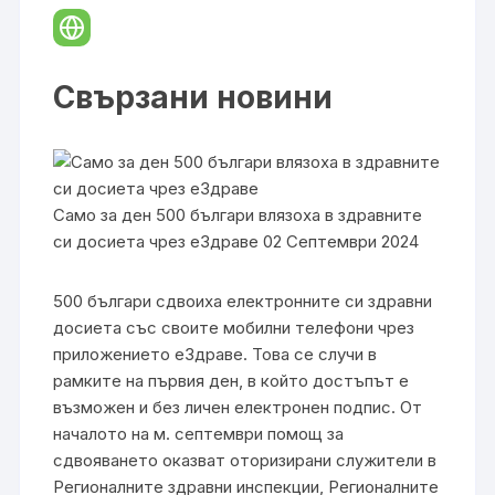
Свързани новини
Само за ден 500 българи влязоха в здравните
си досиета чрез еЗдраве 02 Септември 2024
500 българи сдвоиха електронните си здравни
досиета със своите мобилни телефони чрез
приложението еЗдраве. Това се случи в
рамките на първия ден, в който достъпът е
възможен и без личен електронен подпис. От
началото на м. септември помощ за
сдвояването оказват оторизирани служители в
Регионалните здравни инспекции, Регионалните