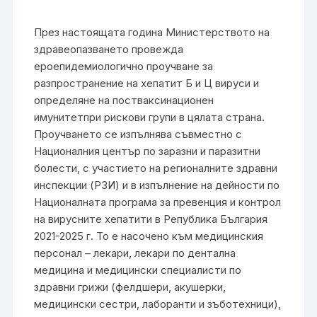
През настоящата година Министерството на
здравеопазването провежда
ероепидемиологично проучване за
разпространение на хепатит Б и Ц вируси и
определяне на постваксинационен
имунитетпри рискови групи в цялата страна.
Проучването се изпълнява съвместно с
Националния център по заразни и паразитни
болести, с участието на регионалните здравни
инспекции (РЗИ) и в изпълнение на дейности по
Националната програма за превенция и контрол
на вирусните хепатити в Република България
2021-2025 г. То е насочено към медицинския
персонал – лекари, лекари по дентална
медицина и медицински специалисти по
здравни грижи (фелдшери, акушерки,
медицински сестри, лаборанти и зъботехници),