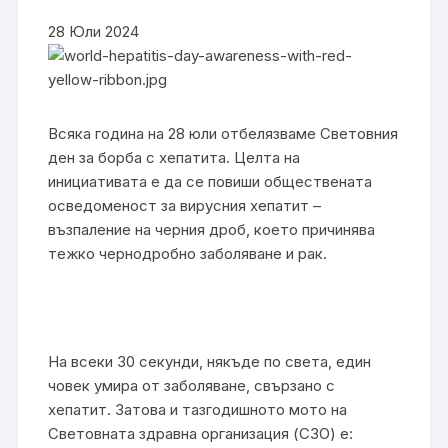
28 Юли 2024
Всяка година на 28 юли отбелязваме Световния
ден за борба с хепатита. Целта на
инициативата е да се повиши обществената
осведоменост за вирусния хепатит –
възпаление на черния дроб, което причинява
тежко чернодробно заболяване и рак.
На всеки 30 секунди, някъде по света, един
човек умира от заболяване, свързано с
хепатит. Затова и тазгодишното мото на
Световната здравна организация (СЗО) е: