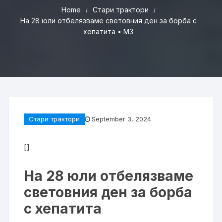
Home
Стари трактори
На 28 юли отбелязваме световния ден за борба с
хепатита • МЗ
Стари трактори
September 3, 2024
[]
На 28 юли отбелязваме
световния ден за борба
с хепатита