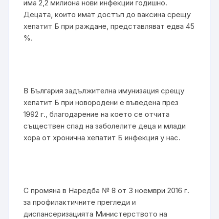
има 2,2 милиона нови инфекции годишно.
Децата, които имат достъп до ваксина срещу
хепатит Б при раждане, представляват едва 45
%.
В България задължителна имунизация срещу
хепатит Б при новородени е въведена през
1992 г., благодарение на което се отчита
съществен спад на заболелите деца и млади
хора от хронична хепатит Б инфекция у нас.
С промяна в Наредба № 8 от 3 ноември 2016 г.
за профилактичните прегледи и
диспансеризацията Министерството на