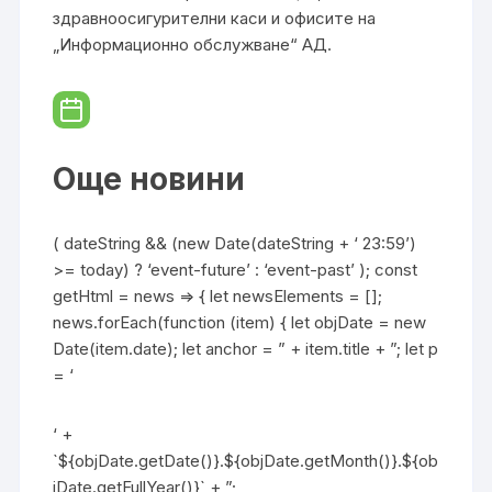
здравноосигурителни каси и офисите на
„Информационно обслужване“ АД.
Още новини
( dateString && (new Date(dateString + ‘ 23:59’)
>= today) ? ‘event-future’ : ‘event-past’ ); const
getHtml = news => { let newsElements = [];
news.forEach(function (item) { let objDate = new
Date(item.date); let anchor = ” + item.title + ”; let p
= ‘
‘ +
`${objDate.getDate()}.${objDate.getMonth()}.${ob
jDate.getFullYear()}` + ”;