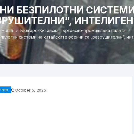
НИ БЕЗПИЛОТНИ СИСТЕМИ
ЗРУШИТЕЛНИ“, ИНТЕЛИГЕ
Home
Българо-Китайска Търговско-промишлена палaта
пилотни системи на китайските военни са „разрушителни“, инт
лaта
October 5, 2025