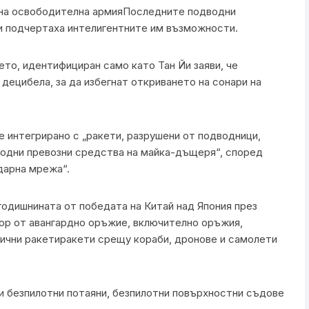
дна освободителна армияПоследните подводни
и подчертаха интелигентните им възможности.
ето, идентифициран само като Тан Йи заяви, че
децибела, за да избегнат откриването на сонари на
 интегрирано с „ракети, разрушени от подводници,
водни превозни средства на майка-дъщеря“, според
дарна мрежа“.
годишнината от победата на Китай над Япония през
ор от авангардно оръжие, включително оръжия,
чни ракетиракети срещу кораби, дронове и самолети
и безпилотни потаяни, безпилотни повърхностни съдове