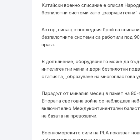
Китайски военно списание е описал Наро
безпилотни системи като „разрушителни“ 
Автор, писащ в последния брой на списани
безпилотните системи са работили под 90 
врага.
В допълнение, оборудването може да бъде
интелигентни мини и дори безпилотни под
статията, „образуване на многопластова у
Парадът от миналия месец в памет на 80-
Втората световна война се наблюдава наб
включително Междуконтинентални балисти
на базата на превозвачи.
Военноморските сили на PLA показват нов