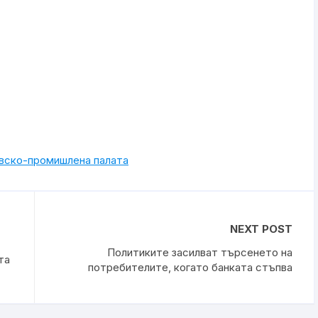
овско-промишлена палaта
NEXT POST
Политиките засилват търсенето на
та
потребителите, когато банката стъпва