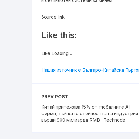
и безпилотни системи за минеи.
Source link
Like this:
Like Loading…
Нашия източник е Българо-Китайска Търг
PREV POST
Китай притежава 15% от глобалните AI
фирми, тъй като стойността на индустрия
върши 900 милиарда RMB · Technode