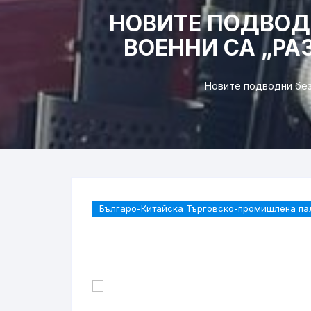
НОВИТЕ ПОДВОД
ВОЕННИ СА „РА
Новите подводни без
Българо-Китайска Търговско-промишлена па