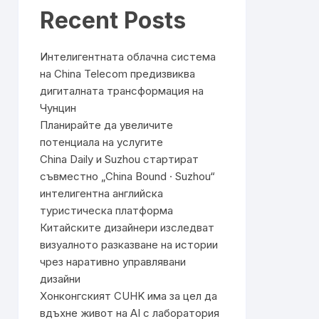
Recent Posts
Интелигентната облачна система
на China Telecom предизвиква
дигиталната трансформация на
Чунцин
Планирайте да увеличите
потенциала на услугите
China Daily и Suzhou стартират
съвместно „China Bound · Suzhou“
интелигентна английска
туристическа платформа
Китайските дизайнери изследват
визуалното разказване на истории
чрез наративно управлявани
дизайни
Хонконгският CUHK има за цел да
вдъхне живот на AI с лаборатория