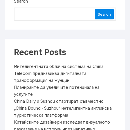
Search
Search
Recent Posts
Интелигентната облачна система на China
Telecom предизвиква дигиталната
трансформация на Чунцин
Планирайте да увеличите потенциала на
услугите
China Daily и Suzhou стартират съвместно
„China Bound · Suzhou“ интелигентна английска
туристическа платформа
Китайските дизайнери изследват визуалното
разказване на истории чрез наративно