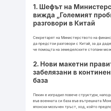
1. Шефът на Министер
вижда „Големият проб
разговори в Китай
Секретарят на Министерството на финанси
да предстои разговори с Китай, за да дад
че помощта на земеделските стопани може
2. Нови макетни прави
забелязани в контине
база
Пекин е изградил повече структури, напо
във военната си база във вътрешната Мон
японски мозъчен тръст, ход, който предп