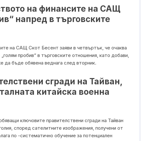
ството на финансите на САЩ
ив“ напред в търговските
те на САЩ Скот Бесент заяви в четвъртък, че очаква
е „голям пробив“ в търговските отношения, като добави,
 да бъде обявена веднага след вторник.
телствени сгради на Тайван,
нталната китайска военна
добяващи ключовите правителствени сгради на Тайван
голия, според сателитните изображения, получени от
олага по -систематично обучение за потенциален