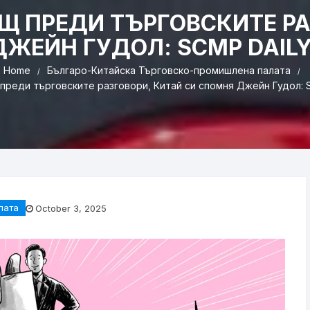
 ПРЕДИ ТЪРГОВСКИТЕ РА
ЖЕЙН ГУДОЛ: SCMP DAIL
Home
Българо-Китайска Търговско-промишлена палaта
реди търговските разговори, Китай си спомня Джейн Гудол: S
лaта
October 3, 2025