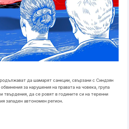
продължават да шамарят санкции, свързани с Синдзян
 обвинения за нарушения на правата на човека, група
и твърдения, да се ровят в годините си на теренни
ия западен автономен регион.