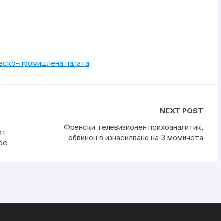
овско-промишлена палaта
NEXT POST
Френски телевизионен психоаналитик,
от
обвинен в изнасилване на 3 момичета
de