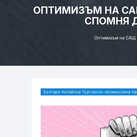
ОПТИМИЗЪМ НА САЩ
СПОМНЯ Д
Оптимизъм на САЩ п
Българо-Китайска Търговско-промишлена па