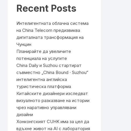
Recent Posts
Интелигентната облачна система
на China Telecom предизвиква
дигиталната трансформация на
Чунцин
Планирайте да увеличите
потенциала на услугите
China Daily и Suzhou стартират
съвместно „China Bound · Suzhou“
интелигентна английска
туристическа платформа
Китайските дизайнери изследват
визуалното разказване на истории
чрез наративно управлявани
дизайни
Хонконгският CUHK има за цел да
вдъхне живот на AI с лаборатория