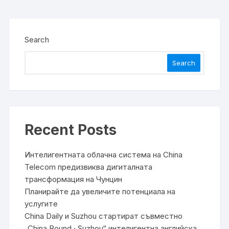
Search
Search
Recent Posts
Интелигентната облачна система на China
Telecom предизвиква дигиталната
трансформация на Чунцин
Планирайте да увеличите потенциала на
услугите
China Daily и Suzhou стартират съвместно
„China Bound · Suzhou“ интелигентна английска