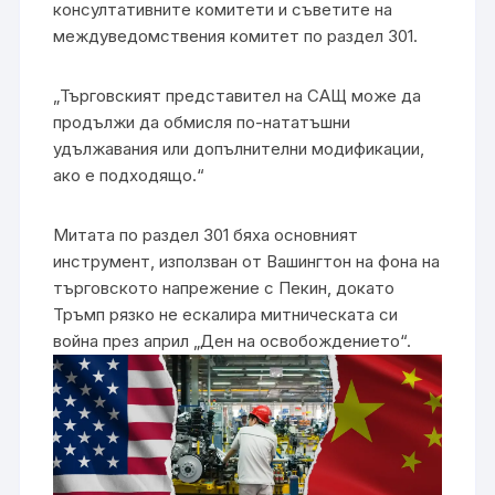
консултативните комитети и съветите на
междуведомствения комитет по раздел 301.
„Търговският представител на САЩ може да
продължи да обмисля по-нататъшни
удължавания или допълнителни модификации,
ако е подходящо.“
Митата по раздел 301 бяха основният
инструмент, използван от Вашингтон на фона на
търговското напрежение с Пекин, докато
Тръмп рязко не ескалира митническата си
война през април „Ден на освобождението“.