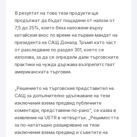
В резултат на това тези продукти ще
продължат да бъдат пощадени от налози от
7,5 до 25%, които бяха наложени върху
китайския внос по време на първия мандат на
президента на САЩ Доналд Тръмп като част
от разследване по раздел 301, което се
използва, за да се определи дали търговските
практики на чужда държава възпрепятстват
американската търговия.
„Решението на търговския представител на
САЩ за допълнително удължаване на тези
изключения взема предвид публичните
коментари, представени по-рано“, се казва в
изявление на USTR в четвъртък. „Решимостта
за по-нататъшно разширяване на тези
изключения взема предвид и съветите на