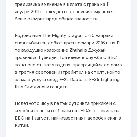
предизвика вълнение в цялата страна на 11
януари 2011 г., след като девойният му полет
беше разкрит пред обществеността.
Кодово име The Mighty Dragon, J-20 направи
своя публичен дебют през ноември 2016 г. на 11-
то въздушно изложение Zhuhai в Джухай,
провинция Гуандун. Той влезе в служба с ВВС
по-късно същата година, превръщайки се само
в третия световен изтребител на стелт, който
влиза в услуга след F-22 Raptor и F-35 Lightning
II на Съединените щати.
Полетното шоу в петък сутринта приключи с
аеробни полети от бойци на J-10As от екипа на
ВВС на 1 август, най-известният аеробен екип в
Китай.