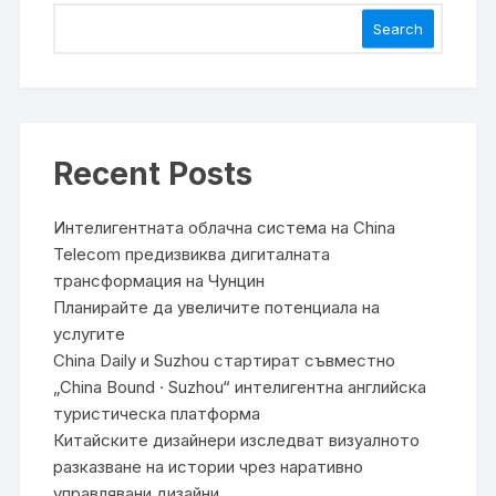
Search
Recent Posts
Интелигентната облачна система на China
Telecom предизвиква дигиталната
трансформация на Чунцин
Планирайте да увеличите потенциала на
услугите
China Daily и Suzhou стартират съвместно
„China Bound · Suzhou“ интелигентна английска
туристическа платформа
Китайските дизайнери изследват визуалното
разказване на истории чрез наративно
управлявани дизайни