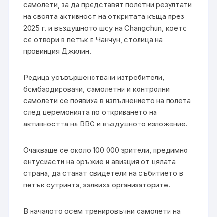
самолети, за да представят полетни резултати
на своята активност на откритата къща през
2025 г. и въздушното шоу на Changchun, което
се отвори в петък в Чанчун, столица на
провинция Джилин.
Редица усъвършенствани изтребители,
бомбардировачи, самолетни и контролни
самолети се появиха в изпълнението на полета
след церемонията по откриването на
активността на ВВС и въздушното изложение.
Очакваше се около 100 000 зрители, предимно
ентусиасти на оръжие и авиация от цялата
страна, да станат свидетели на събитието в
петък сутринта, заявиха организаторите.
В началото осем тренировъчни самолети на