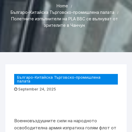
Home
Българо-Китайска Търговско-промишлена палaта
Полетните изпълнители на PLA ВВС се вълнуват от
зрителите в Чанчун
Българо-Китайска Търговско-промишлена
палaта
September 24, 2025
Военновъздушните сили на народното
освободителна армия изпратиха голям флот от