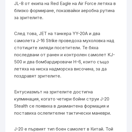
JL-8 от екипа на Red Eagle на Air Force летяха в
близко формиране, показвайки аеробна рутина
за зрителите.
След това, JET на танкера YY-20A и два
самолета J-16 Strike проведоха мухоловка над
стотиците хиляди посетители. Те бяха
последвани от ранен и контролен самолет KJ-
500 и два бомбардировачи H-6, които също
летяха на ниска надморска височина, за да
поздравят зрителите.
Ентусиазмът на зрителите достигна
кулминация, когато четири бойни струи J-20
Stealth се появиха в диамантена формация и
поставиха ослепителни тактически маневри.
J-20 е първият тип боен самолет в Китай. Той