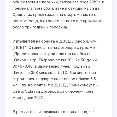
обществените поръчки, започнала през 2019 г. и
преминала през обжалване и санкция на съда.
Срокът за проектиране на съоръжението е
осем месеца, а строителството ще продължи
около три години и половина.
Изпълнител на обекта е ДЗЗД „Консорциум
„ПСВТ“. Стойността на договора с предмет
„Проектиране и строителство на обект:
„Обход на гр. Габрово от км 20+124,50 до км
30+673,48, включително тунел под връх
Шипка“ е 358 млн. лв. с ДДС. Договорът за
строителен надзор е на стойност близо 6,5
млн. лв. Консултант е ДЗЗД „Трансконсулт –
Свеко“. Двата договора са сключени през
месец юни 2022 г.
В рамките на изслушването стана ясно, че