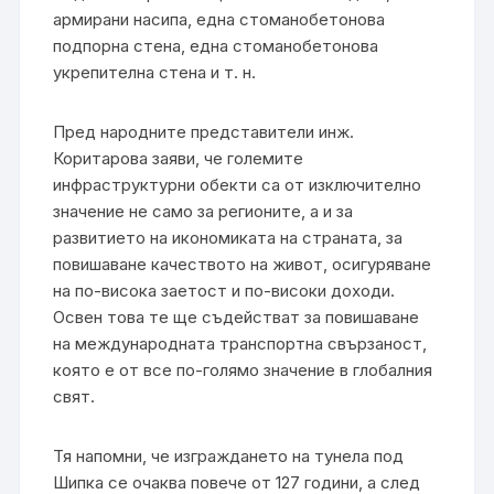
армирани насипа, една стоманобетонова
подпорна стена, една стоманобетонова
укрепителна стена и т. н.
Пред народните представители инж.
Коритарова заяви, че големите
инфраструктурни обекти са от изключително
значение не само за регионите, а и за
развитието на икономиката на страната, за
повишаване качеството на живот, осигуряване
на по-висока заетост и по-високи доходи.
Освен това те ще съдействат за повишаване
на международната транспортна свързаност,
която е от все по-голямо значение в глобалния
свят.
Тя напомни, че изграждането на тунела под
Шипка се очаква повече от 127 години, а след