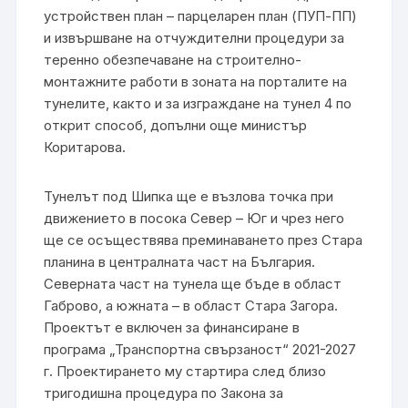
устройствен план – парцеларен план (ПУП-ПП)
и извършване на отчуждителни процедури за
теренно обезпечаване на строително-
монтажните работи в зоната на порталите на
тунелите, както и за изграждане на тунел 4 по
открит способ, допълни още министър
Коритарова.
Тунелът под Шипка ще е възлова точка при
движението в посока Север – Юг и чрез него
ще се осъществява преминаването през Стара
планина в централната част на България.
Северната част на тунела ще бъде в област
Габрово, а южната – в област Стара Загора.
Проектът е включен за финансиране в
програма „Транспортна свързаност“ 2021-2027
г. Проектирането му стартира след близо
тригодишна процедура по Закона за