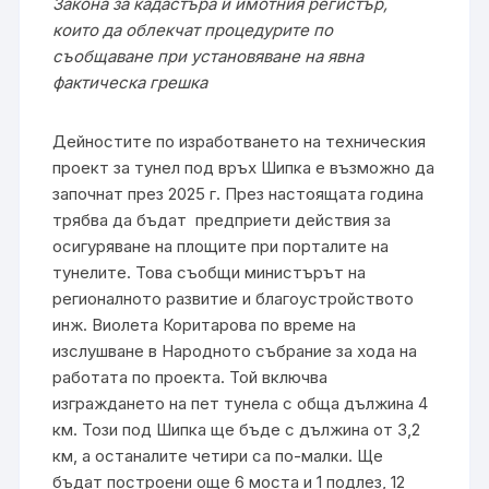
Закона за кадастъра и имотния регистър,
които да облекчат процедурите по
съобщаване при установяване на явна
фактическа грешка
Дейностите по изработването на техническия
проект за тунел под връх Шипка е възможно да
започнат през 2025 г. През настоящата година
трябва да бъдат предприети действия за
осигуряване на площите при порталите на
тунелите. Това съобщи министърът на
регионалното развитие и благоустройството
инж. Виолета Коритарова по време на
изслушване в Народното събрание за хода на
работата по проекта. Той включва
изграждането на пет тунела с обща дължина 4
км. Този под Шипка ще бъде с дължина от 3,2
км, а останалите четири са по-малки. Ще
бъдат построени още 6 моста и 1 подлез, 12