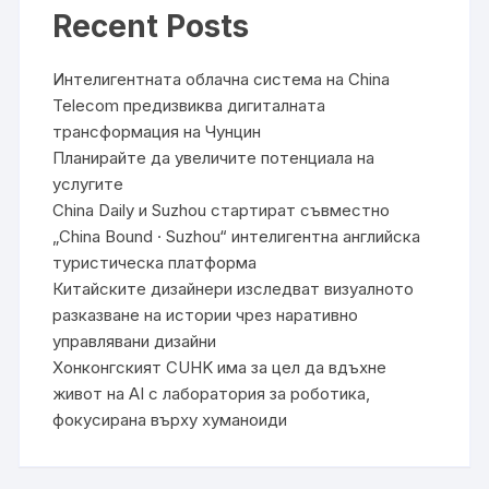
Recent Posts
Интелигентната облачна система на China
Telecom предизвиква дигиталната
трансформация на Чунцин
Планирайте да увеличите потенциала на
услугите
China Daily и Suzhou стартират съвместно
„China Bound · Suzhou“ интелигентна английска
туристическа платформа
Китайските дизайнери изследват визуалното
разказване на истории чрез наративно
управлявани дизайни
Хонконгският CUHK има за цел да вдъхне
живот на AI с лаборатория за роботика,
фокусирана върху хуманоиди