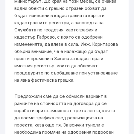
министърът. До края на този месец се очаква
водни обекти с грешно отразен обхват да
бъдат нанесени в кадастралната карта и
кадастралните регистри, а заповедта на
Службата по геодезия, картография и
кадастър Габрово, с която са одобрени
измененията, да влезе в сила. Инж. Коритарова
обърна внимание, че е належащо да бъдат
приети промени в Закона за кадастъра и
имотния регистър, които да облекчат
процедурите по съобщаване при установяване
на явна фактическа грешка.
Предложили сме да се обмисли вариант в
рамките на стойността на договора да се
изработи при възможност трета лента, която
да поеме трафика след реализацията на
проекта, каза още тя. За всички тунели е
необходима промяна на одобрения подробен