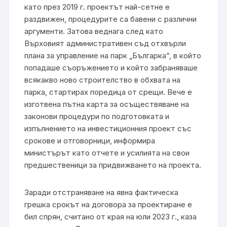
като през 2019 г. проектът най-сетне е
раздвижен, процедурите са бавени с различни
аргументи. Затова веднага след като
Върховият административен съд отхвърли
плана за управление на парк „Българка“, в който
попадаше съоръжението и който забраняваше
всякакво ново строителство в обхвата на
парка, стартирах поредица от срещи. Вече е
изготвена пътна карта за осъществяване на
законови процедури по подготовката и
изпълнението на инвестиционния проект със
срокове и отговорници, информира
министърът като отчете и усилията на свои
предшественици за придвижването на проекта.
Заради отстраняване на явна фактическа
грешка срокът на договора за проектиране е
бил спрян, считано от края на юли 2023 г., каза