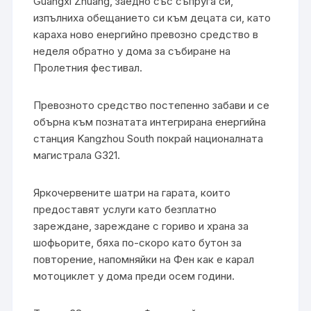
Guangxi Zhuang, заедно със съпруга си,
изпълниха обещанието си към децата си, като
караха ново енергийно превозно средство в
неделя обратно у дома за събиране на
Пролетния фестивал.
Превозното средство постепенно забави и се
обърна към познатата интегрирана енергийна
станция Kangzhou South покрай националната
магистрала G321.
Яркочервените шатри на гарата, които
предоставят услуги като безплатно
зареждане, зареждане с гориво и храна за
шофьорите, бяха по-скоро като бутон за
повторение, напомняйки на Фен как е карал
мотоциклет у дома преди осем години.