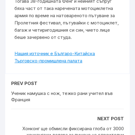
Тогава 38-годишната Фенг и нейният съпруг
бяха част от така наречената мотоциклетна
армия по време на натовареното пътуване за
Пролетния фестивал, пътувайки с мотоциклет,
багаж и четиригодишния си син, чието лице
беше зачервено от студа.
Нашия източник е Българо-Китайска
Търговско-промишлена палaта
PREV POST
Ученик намушка с нож, тежко рани учител във
Франция
NEXT POST
Хонконг ще обмисли фиксирана глоба от 3000
хонконгски долара за пушене на строителни