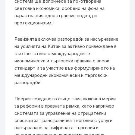
система ще допринесе за по-отворена
световна икономика, особено на фона на
нарастващия едностранчив подход и
протекционизъм.“
Ревизията включва разпоредби за насърчаване
на усилията на Китай за активно привеждане в
съответствие с международните
икономически и търговски правила с висок
стандарт и за участие във формулирането на
международни икономически и търговски
разпоредби.
Преразглеждането също така включва мерки
за реформи в правната рамка, като например
системата за управление на отрицателни
списъци за трансгранична търговия с услуги,
насърчаване на цифровата търговия и
ускорено развитие на система за зелена