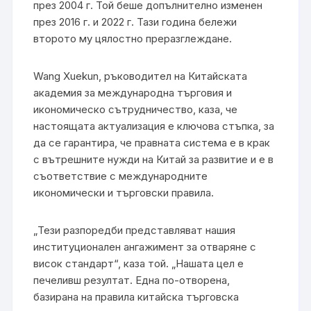
през 2004 г. Той беше допълнително изменен
през 2016 г. и 2022 г. Тази година бележи
второто му цялостно преразглеждане.
Wang Xuekun, ръководител на Китайската
академия за международна търговия и
икономическо сътрудничество, каза, че
настоящата актуализация е ключова стъпка, за
да се гарантира, че правната система е в крак
с вътрешните нужди на Китай за развитие и е в
съответствие с международните
икономически и търговски правила.
„Тези разпоредби представляват нашия
институционален ангажимент за отваряне с
висок стандарт“, каза той. „Нашата цел е
печеливш резултат. Една по-отворена,
базирана на правила китайска търговска