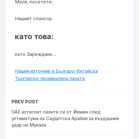
Моля, посетете:
Нашият спонсор
като това:
като Зареждане…
Нашия източник е Българо-Китайска
Търговско-промишлена палaта
PREV POST
ОАЕ изтеглят силите си от Йемен след
ултиматума на Саудитска Арабия за въздушния
удар на Мукала