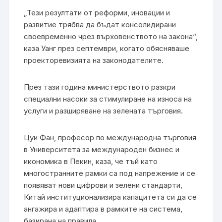
„Тези резултати от реформи, иновации и
развитие трябва да бъдат консолидирани
своевременно чрез върховенството на закона“,
каза Уанг през септември, когато обясняваше
проекторевизията на законодателите.
През тази година министерството разкри
специални насоки за стимулиране на износа на
услуги и разширяване на зелената търговия.
Цуи Фан, професор по международна търговия
в Университета за международен бизнес и
икономика в Пекин, каза, че тъй като
многостранните рамки са под напрежение и се
появяват нови цифрови и зелени стандарти,
Китай институционализира капацитета си да се
ангажира и адаптира в рамките на система,
базирана на правила.