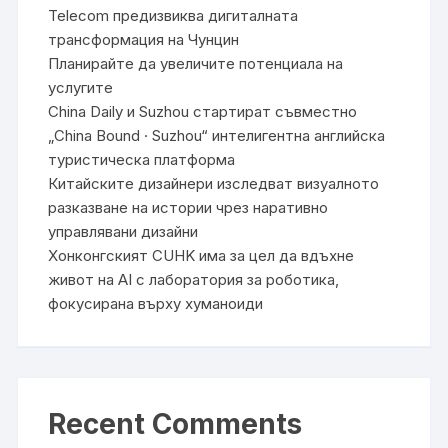
Telecom предизвиква дигиталната
трансформация на Чунцин
Планирайте да увеличите потенциала на
услугите
China Daily и Suzhou стартират съвместно
„China Bound · Suzhou“ интелигентна английска
туристическа платформа
Китайските дизайнери изследват визуалното
разказване на истории чрез наративно
управлявани дизайни
Хонконгският CUHK има за цел да вдъхне
живот на AI с лаборатория за роботика,
фокусирана върху хуманоиди
Recent Comments