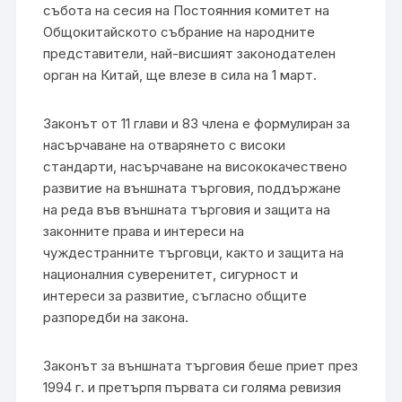
събота на сесия на Постоянния комитет на
Общокитайското събрание на народните
представители, най-висшият законодателен
орган на Китай, ще влезе в сила на 1 март.
Законът от 11 глави и 83 члена е формулиран за
насърчаване на отварянето с високи
стандарти, насърчаване на висококачествено
развитие на външната търговия, поддържане
на реда във външната търговия и защита на
законните права и интереси на
чуждестранните търговци, както и защита на
националния суверенитет, сигурност и
интереси за развитие, съгласно общите
разпоредби на закона.
Законът за външната търговия беше приет през
1994 г. и претърпя първата си голяма ревизия