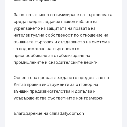
За по-нататъшно оптимизиране на търговската
среда преразгледаният закон набляга на
укрепването на защитата на правата на
интелектуална собственост по отношение на
външната търговия и създаването на система
за подпомагане на търговското
приспособяване за стабилизиране на
промишлените и снабдителските вериги.
Освен това преразглеждането предоставя на
Китай правни инструменти за отговор на
външни предизвикателства и допълва и
усъвършенства съответните контрамерки.
Благодарение на chinadaily.com.cn