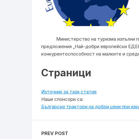
Министерство на туризма изпълни проек
предложения „Най-добри европейски ЕДЕН 
конкурентоспособност на малките и средн
Страници
Източник за тази статия
Наши спонсори са:
Български трактори на добри цени при из
PREV POST