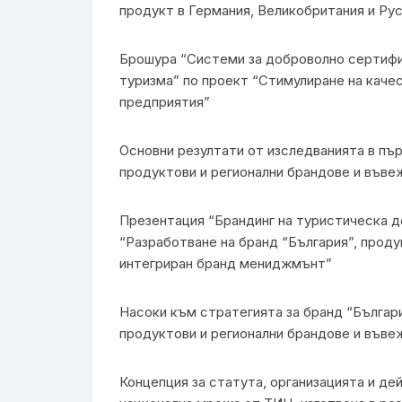
продукт в Германия, Великобритания и Ру
Брошура “Системи за доброволно сертифи
туризма” по проект “Стимулиране на каче
предприятия”
Основни резултати от изследванията в пър
продуктови и регионални брандове и във
Презентация “Брандинг на туристическа де
“Разработване на бранд “България”, проду
интегриран бранд мениджмънт”
Насоки към стратегията за бранд “Българ
продуктови и регионални брандове и във
Концепция за статута, организацията и де