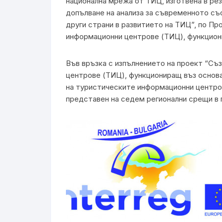
национална мрежа от ТИЦ, изготвена в рез
допълване на анализа за съвременното съ
други страни в развитието на ТИЦ”, по П
информационни центрове (ТИЦ), функциони
Във връзка с изпълнението на проект “Съ
центрове (ТИЦ), функциониращ въз основа
на туристическите информационни центров
представен на седем регионални срещи в п