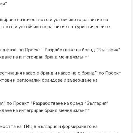
сия”
циране на качеството и устойчивото развитие на
ството и устойчивото развитие на туристическите
ва фаза, по Проект “Разработване на бранд “България”
еждане на интегриран бранд мениджмънт“
стинация какво е бранд и какво не е бранд”, по Проект
ктови и регионални брандове и въвеждане на
ия” по Проект “Разработване на бранд “България”
еждане на интегриран бранд мениджмънт“
йността на ТИЦ в България и формирането на