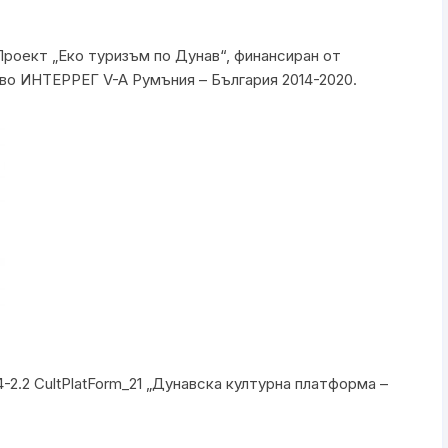
 Проект „Еко туризъм по Дунав“, финансиран от
во ИНТЕРРЕГ V-A Румъния – България 2014-2020.
-2.2 CultPlatForm_21 „Дунавска културна платформа –