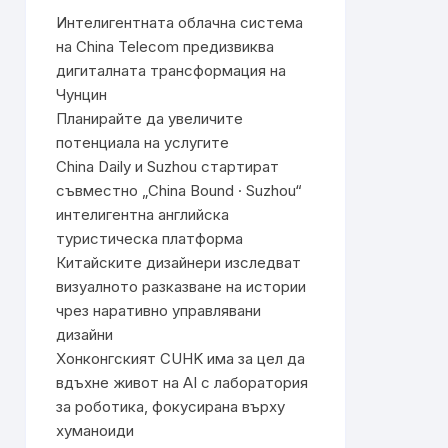
Интелигентната облачна система
на China Telecom предизвиква
дигиталната трансформация на
Чунцин
Планирайте да увеличите
потенциала на услугите
China Daily и Suzhou стартират
съвместно „China Bound · Suzhou“
интелигентна английска
туристическа платформа
Китайските дизайнери изследват
визуалното разказване на истории
чрез наративно управлявани
дизайни
Хонконгският CUHK има за цел да
вдъхне живот на AI с лаборатория
за роботика, фокусирана върху
хуманоиди