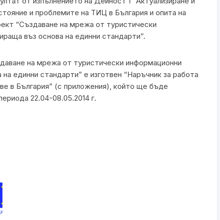
ултат от изпълнението на Дейност 1 “Актуализиране и
стояние и проблемите на ТИЦ в България и опита на
роект “Създаване на мрежа от туристически
раща въз основа на единни стандарти”.
здаване на мрежа от туристически информационни
 на единни стандарти” е изготвен “Наръчник за работа
е в България” (с приложения), който ще бъде
ериода 22.04-08.05.2014 г.