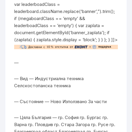
var leaderboadClass =
leaderboard.className.replace(‘banner’,”).trim();
if (megaboardClass == ’empty’ &&
leaderboadClass == ’empty’) { var zaplata =
document.getElementById(‘banner_zaplata’); if
(zaplata) { zaplata.style.display = ‘block’; } } }; } ]]>
—
— Вид — Индустриална техника
Селскостопанска техника
— Състояние — Ново Използвано За части
— Цяла България — гр. София гр. Бургас гр.
Варна гр. Пловдив гр. Стара Загора гр. Русе гр.
Благоевград област Благоевград гр. Бургас