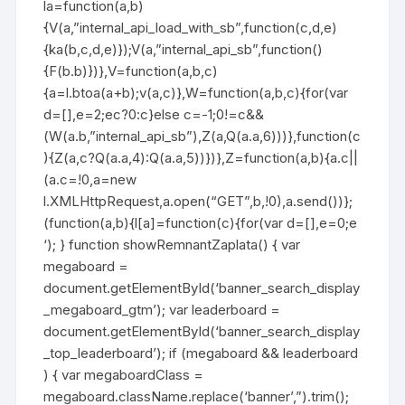
la=function(a,b)
{V(a,”internal_api_load_with_sb”,function(c,d,e)
{ka(b,c,d,e)});V(a,”internal_api_sb”,function()
{F(b.b)})},V=function(a,b,c)
{a=l.btoa(a+b);v(a,c)},W=function(a,b,c){for(var
d=[],e=2;ec?0:c}else c=-1;0!=c&&
(W(a.b,”internal_api_sb”),Z(a,Q(a.a,6)))},function(c
){Z(a,c?Q(a.a,4):Q(a.a,5))})},Z=function(a,b){a.c||
(a.c=!0,a=new
l.XMLHttpRequest,a.open(“GET”,b,!0),a.send())};
(function(a,b){l[a]=function(c){for(var d=[],e=0;e
‘); } function showRemnantZaplata() { var
megaboard =
document.getElementById(‘banner_search_display
_megaboard_gtm’); var leaderboard =
document.getElementById(‘banner_search_display
_top_leaderboard’); if (megaboard && leaderboard
) { var megaboardClass =
megaboard.className.replace(‘banner’,”).trim();