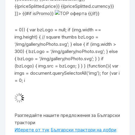
{{priceSplitted.price}} {{priceSplitted.currency}}
]]> {{#if isPromo}}
{{/if}}
= 0)) { var bzLogo = null; if (img.width ==
img.height) { // square thumbs bzLogo =
‘/img/gallery/noPhoto.svg’; } else { if (img.width >
300) { bzLogo = ‘/img/gallery/noPhoto.svg’; } else
{ bzLogo = ‘/img/gallery/noPhoto.svg’; } } if
(bzLogo) { img.src = bzLogo; } } } (function(){ var
imgs = document.querySelectorAll(‘img’); for (var i
= 0; i
Разгледайте нашите предложения за Български
трактори
Иберете от тук
Български трактори на добри