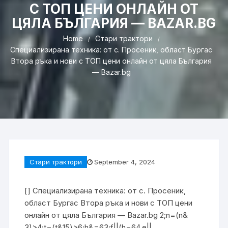
С ТОП ЦЕНИ ОНЛАЙН ОТ
ЦЯЛА БЪЛГАРИЯ — BAZAR.BG
Home
Стари трактори
Специализирана техника: от с. Просеник, област Бургас
Втора ръка и нови с ТОП цени онлайн от цяла България
— Bazar.bg
Стари трактори
September 4, 2024
[] Специализирана техника: от с. Просеник,
област Бургас Втора ръка и нови с ТОП цени
онлайн от цяла България — Bazar.bg
2;n=(n&
3)>4;t=(t&15)>6;h&=63;f||(h=64,e||