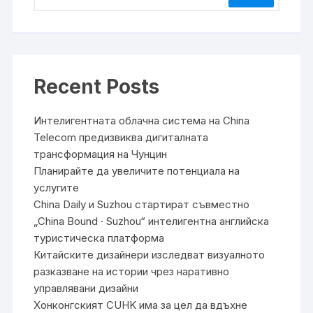
Recent Posts
Интелигентната облачна система на China
Telecom предизвиква дигиталната
трансформация на Чунцин
Планирайте да увеличите потенциала на
услугите
China Daily и Suzhou стартират съвместно
„China Bound · Suzhou“ интелигентна английска
туристическа платформа
Китайските дизайнери изследват визуалното
разказване на истории чрез наративно
управлявани дизайни
Хонконгският CUHK има за цел да вдъхне