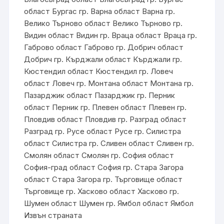
област Бургас гр. Варна област Варна гр.
Велико Търново област Велико Търново гр.
Видин област Видин гр. Враца област Враца гр.
Габрово област Габрово гр. Добрич област
Добрич гр. Кърджали област Кърджали гр.
Кюстендил област Кюстендил гр. Ловеч
област Ловеч гр. Монтана област Монтана гр.
Пазарджик област Пазарджик гр. Перник
област Перник гр. Плевен област Плевен гр.
Пловдив област Пловдив гр. Разград област
Разград гр. Русе област Русе гр. Силистра
област Силистра гр. Сливен област Сливен гр.
Смолян област Смолян гр. София област
София-град област София гр. Стара Загора
област Стара Загора гр. Търговище област
Търговище гр. Хасково област Хасково гр.
Шумен област Шумен гр. Ямбол област Ямбол
Извън страната