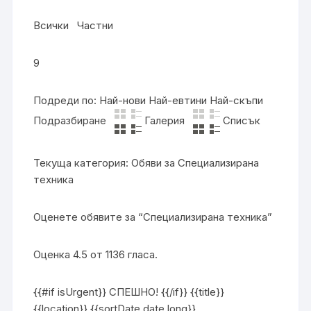
Всички Частни
9
Подреди по: Най-нови Най-евтини Най-скъпи
Подразбиране
Галерия
Списък
Текуща категория: Обяви за Специализирана
техника
Оценете обявите за “Специализирана техника”
Оценка 4.5 от 1136 гласа.
{{#if isUrgent}} СПЕШНО! {{/if}} {{title}}
{{location}} {{sortDate.date.long}}