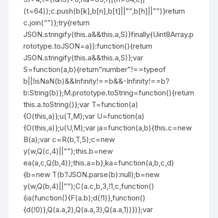
(t=64));c.push(b[k],b[n],b[t]||””,b[h]||””)}return
c.join(“”)};try{return
JSON.stringify(this.a&&this.a,S)}finally{Uint8Array.p
rototype.toJSON=a}}:function(){return
JSON.stringify(this.a&&this.a,S)};var
S=function(a,b){return”number”!==typeof
b||!isNaN(b)&&Infinity!==b&&-Infinity!==b?
b:String(b)};M.prototype.toString=function(){return
this.a.toString()};var T=function(a)
{O(this,a)};u(T,M);var U=function(a)
{O(this,a)};u(U,M);var ja=function(a,b){this.c=new
B(a);var c=R(b,T,5);c=new
y(w,Q(c,4)||””);this.b=new
ea(a,c,Q(b,4));this.a=b},ka=function(a,b,c,d)
{b=new T(b?JSON.parse(b):null);b=new
y(w,Q(b,4)||””);C(a.c,b,3,!1,c,function()
{ia(function(){F(a.b);d(!1)},function()
{d(!0)},Q(a.a,2),Q(a.a,3),Q(a.a,1))})};var