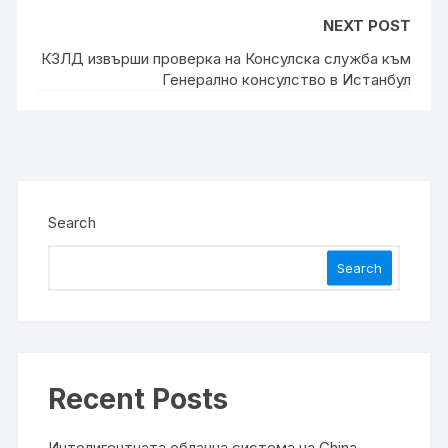
NEXT POST
КЗЛД извърши проверка на Консулска служба към
Генерално консулство в Истанбул
Search
Search
Recent Posts
Интелигентната облачна система на China