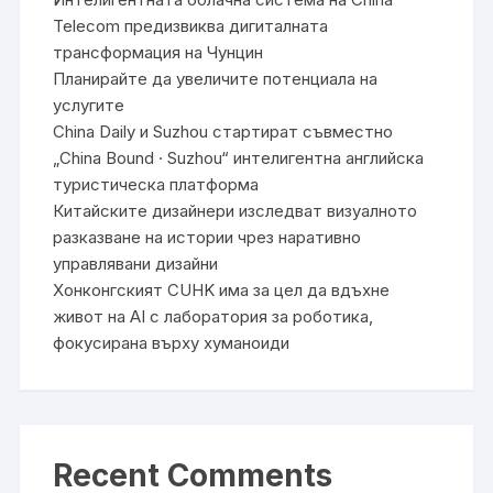
Telecom предизвиква дигиталната
трансформация на Чунцин
Планирайте да увеличите потенциала на
услугите
China Daily и Suzhou стартират съвместно
„China Bound · Suzhou“ интелигентна английска
туристическа платформа
Китайските дизайнери изследват визуалното
разказване на истории чрез наративно
управлявани дизайни
Хонконгският CUHK има за цел да вдъхне
живот на AI с лаборатория за роботика,
фокусирана върху хуманоиди
Recent Comments