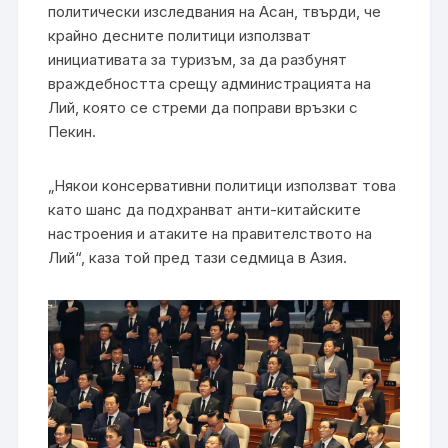
политически изследвания на Асан, твърди, че
крайно десните политици използват
инициативата за туризъм, за да разбунят
враждебността срещу администрацията на
Лий, която се стреми да поправи връзки с
Пекин.
„Някои консервативни политици използват това
като шанс да подхранват анти-китайските
настроения и атаките на правителството на
Лий“, каза той пред тази седмица в Азия.