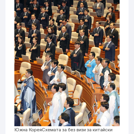
Южна КореяСхемата за без визи за китайски