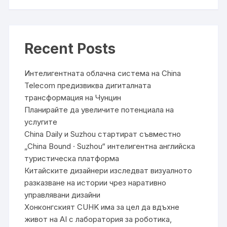
Recent Posts
Интелигентната облачна система на China
Telecom предизвиква дигиталната
трансформация на Чунцин
Планирайте да увеличите потенциала на
услугите
China Daily и Suzhou стартират съвместно
„China Bound · Suzhou“ интелигентна английска
туристическа платформа
Китайските дизайнери изследват визуалното
разказване на истории чрез наративно
управлявани дизайни
Хонконгският CUHK има за цел да вдъхне
живот на AI с лаборатория за роботика,