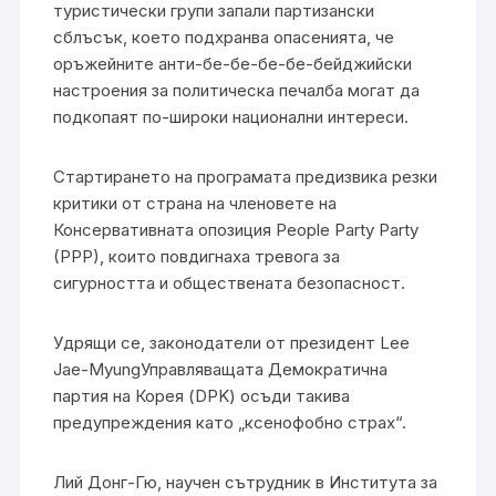
туристически групи запали партизански
сблъсък, което подхранва опасенията, че
оръжейните анти-бе-бе-бе-бе-бейджийски
настроения за политическа печалба могат да
подкопаят по-широки национални интереси.
Стартирането на програмата предизвика резки
критики от страна на членовете на
Консервативната опозиция People Party Party
(PPP), които повдигнаха тревога за
сигурността и обществената безопасност.
Удрящи се, законодатели от президент Lee
Jae-MyungУправляващата Демократична
партия на Корея (DPK) осъди такива
предупреждения като „ксенофобно страх“.
Лий Донг-Гю, научен сътрудник в Института за