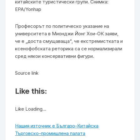
китайските туристически групи. Снимка:
EPA/Yonhap
Професорът по политическо указание на
университета в Мионджи Йонг Хои-ОК заяви,
че е „доста смущаваща“, че екстремистката и
ксенофобската реторика са се нормализирали
сред някои консервативни фигури.
Source link
Like this:
Like Loading…
Нашия източник е Българо-Китайска
Търговско-промишлена палaта