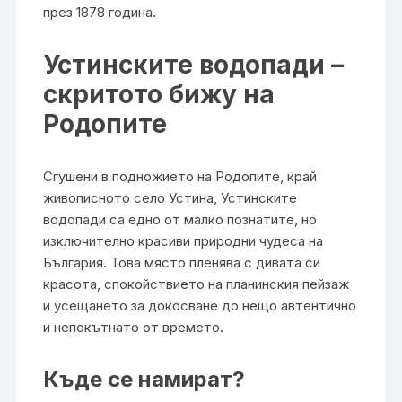
през 1878 година.
Устинските водопади –
скритото бижу на
Родопите
Сгушени в подножието на Родопите, край
живописното село Устина, Устинските
водопади са едно от малко познатите, но
изключително красиви природни чудеса на
България. Това място пленява с дивата си
красота, спокойствието на планинския пейзаж
и усещането за докосване до нещо автентично
и непокътнато от времето.
Къде се намират?