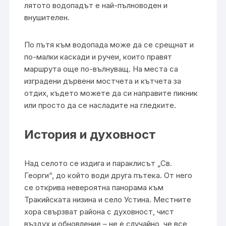
лятото водопадът е най-пълноводен и
внушителен.
По пътя към водопада може да се срещнат и
по-малки каскади и ручеи, които правят
маршрута още по-вълнуващ. На места са
изградени дървени мостчета и кътчета за
отдих, където можете да си направите пикник
или просто да се насладите на гледките.
История и духовност
Над селото се издига и параклисът „Св.
Георги“, до който води друга пътека. От него
се открива невероятна панорама към
Тракийската низина и село Устина. Местните
хора свързват района с духовност, чист
въздух и обновление – не е случайно, че все