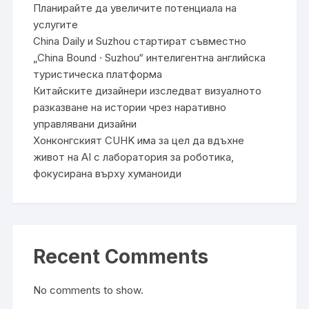
Планирайте да увеличите потенциала на
услугите
China Daily и Suzhou стартират съвместно
„China Bound · Suzhou“ интелигентна английска
туристическа платформа
Китайските дизайнери изследват визуалното
разказване на истории чрез наративно
управлявани дизайни
Хонконгският CUHK има за цел да вдъхне
живот на AI с лаборатория за роботика,
фокусирана върху хуманоиди
Recent Comments
No comments to show.