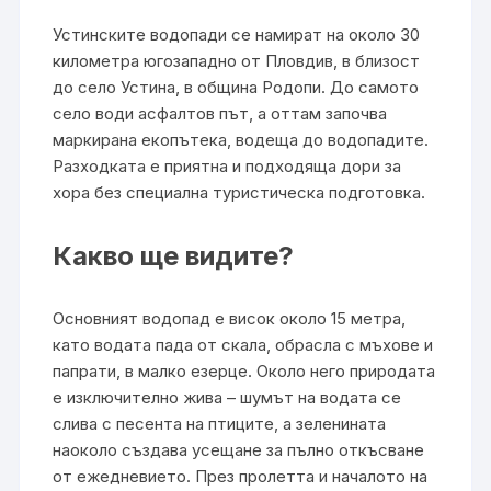
Устинските водопади се намират на около 30
километра югозападно от Пловдив, в близост
до село Устина, в община Родопи. До самото
село води асфалтов път, а оттам започва
маркирана екопътека, водеща до водопадите.
Разходката е приятна и подходяща дори за
хора без специална туристическа подготовка.
Какво ще видите?
Основният водопад е висок около 15 метра,
като водата пада от скала, обрасла с мъхове и
папрати, в малко езерце. Около него природата
е изключително жива – шумът на водата се
слива с песента на птиците, а зеленината
наоколо създава усещане за пълно откъсване
от ежедневието. През пролетта и началото на