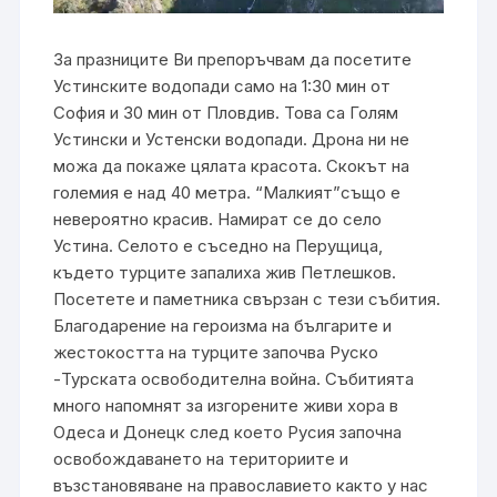
За празниците Ви препоръчвам да посетите
Устинските водопади само на 1:30 мин от
София и 30 мин от Пловдив. Това са Голям
Устински и Устенски водопади. Дрона ни не
можа да покаже цялата красота. Скокът на
големия е над 40 метра. “Малкият”също е
невероятно красив. Намират се до село
Устина. Селото е съседно на Перущица,
където турците запалиха жив Петлешков.
Посетете и паметника свързан с тези събития.
Благодарение на героизма на българите и
жестокостта на турците започва Руско
-Турската освободителна война. Събитията
много напомнят за изгорените живи хора в
Одеса и Донецк след което Русия започна
освобождаването на териториите и
възстановяване на православието както у нас