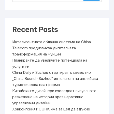
Recent Posts
Интелигентната облачна система на China
Telecom предизвиква дигиталната
трансформация на Чунцин
Планирайте да увеличите потенциала на
услугите
China Daily и Suzhou стартират съвместно
„China Bound · Suzhou“ интелигентна английска
туристическа платформа
Китайските дизайнери изследват визуалното
разказване на истории чрез наративно
управлявани дизайни
Хонконгският CUHK има за цел да вдъхне