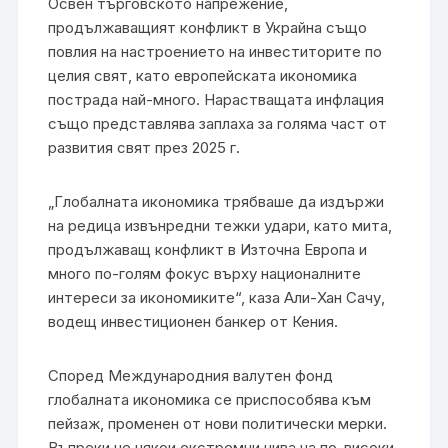
Освен търговското напрежение,
продължаващият конфликт в Украйна също
повлия на настроението на инвеститорите по
целия свят, като европейската икономика
пострада най-много. Нарастващата инфлация
също представлява заплаха за голяма част от
развития свят през 2025 г.
„Глобалната икономика трябваше да издържи
на редица извънредни тежки удари, като мита,
продължаващ конфликт в Източна Европа и
много по-голям фокус върху националните
интереси за икономиките“, каза Али-Хан Сачу,
водещ инвестиционен банкер от Кения.
Според Международния валутен фонд
глобалната икономика се приспособява към
пейзаж, променен от нови политически мерки.
Въпреки че някои екстремни нива на по-високи