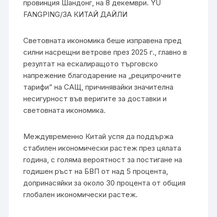
провинция Шандонг, на 8 декември. YU
FANGPING/ЗА КИТАЙ ДАЙЛИ
Световната икономика беше изправена пред
силни насрещни ветрове през 2025 г., главно в
резултат на ескалиращото търговско
напрежение благодарение на „реципрочните
тарифи“ на САЩ, причинявайки значителна
несигурност във веригите за доставки и
световната икономика.
Междувременно Китай успя да поддържа
стабилен икономически растеж през цялата
година, с голяма вероятност за постигане на
годишен ръст на БВП от над 5 процента,
допринасяйки за около 30 процента от общия
глобален икономически растеж.