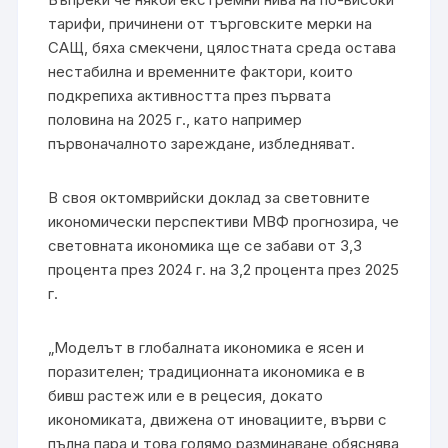
тарифи, причинени от търговските мерки на
САЩ, бяха смекчени, цялостната среда остава
нестабилна и временните фактори, които
подкрепиха активността през първата
половина на 2025 г., като например
първоначалното зареждане, избледняват.
В своя октомврийски доклад за световните
икономически перспективи МВФ прогнозира, че
световната икономика ще се забави от 3,3
процента през 2024 г. на 3,2 процента през 2025
г.
„Моделът в глобалната икономика е ясен и
поразителен; традиционната икономика е в
бивш растеж или е в рецесия, докато
икономиката, движена от иновациите, върви с
пълна пара и това голямо разминаване обяснява