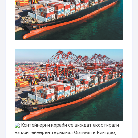
Контейнерни кораби се виждат акостирали
на контейнерен терминал Qianwan в Кингдао,