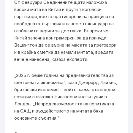
От февруари Съединените щати наложиха
високи мита на Китай и други търговски
партньори, което противоречи на принципа на
свободната търговия и нанесе тежък удар на
глобалните вериги за доставки. Въпреки че
Китай започна контрамерки, за да принуди
Вашингтон да се върне на масата за преговори
и в крайна сметка да намали митата, вредата
вече е нанесена, казаха експерти.
„2025 г. беше година на предизвикателства за
световната икономика“, каза Джерард Лайънс,
британски икономист, който заема ръководни
позиции в няколко финансови институции в
Лондон. „Непредсказуемостта на политиката
на САЩ и въздействието на митата бяха
основните събития.“