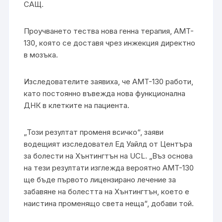
САЩ.
Проучването тества нова генна терапия, AMT-
130, която се доставя чрез инжекция директно
в мозъка.
Изследователите заявиха, че AMT-130 работи,
като постоянно въвежда нова функционална
ДНК в клетките на пациента.
„Този ​​резултат променя всичко“, заяви
водещият изследовател Ед Уайлд от Центъра
за болести на Хънтингтън на UCL. „Въз основа
на тези резултати изглежда вероятно AMT-130
ще бъде първото лицензирано лечение за
забавяне на болестта на Хънтингтън, което е
наистина променящо света неща“, добави той.