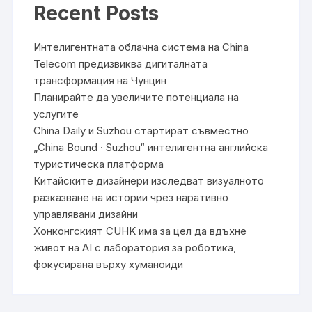
Recent Posts
Интелигентната облачна система на China
Telecom предизвиква дигиталната
трансформация на Чунцин
Планирайте да увеличите потенциала на
услугите
China Daily и Suzhou стартират съвместно
„China Bound · Suzhou“ интелигентна английска
туристическа платформа
Китайските дизайнери изследват визуалното
разказване на истории чрез наративно
управлявани дизайни
Хонконгският CUHK има за цел да вдъхне
живот на AI с лаборатория за роботика,
фокусирана върху хуманоиди