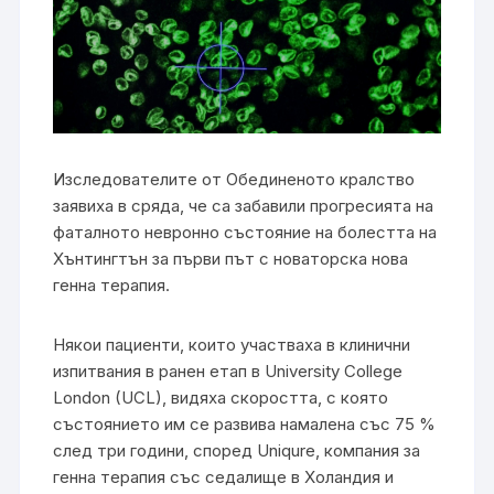
Изследователите от Обединеното кралство
заявиха в сряда, че са забавили прогресията на
фаталното невронно състояние на болестта на
Хънтингтън за първи път с новаторска нова
генна терапия.
Някои пациенти, които участваха в клинични
изпитвания в ранен етап в University College
London (UCL), видяха скоростта, с която
състоянието им се развива намалена със 75 %
след три години, според Uniqure, компания за
генна терапия със седалище в Холандия и