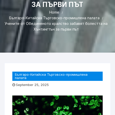
ЗА ПЪРВИ ПЪТ
Home
Българо-Китайска Търговско-промишлена палaта
Учените от Обединеното кралство забавят болестта на
Хънтингтън за първи път
Българо-Китайска Търговско-промишлена
палaта
September 25, 2025