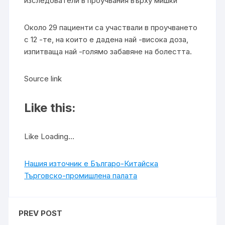
изследователи в проучвания върху мишки
Около 29 пациенти са участвали в проучването
с 12 -те, на които е дадена най -висока доза,
изпитваща най -голямо забавяне на болестта.
Source link
Like this:
Like Loading…
Нашия източник е Българо-Китайска
Търговско-промишлена палaта
PREV POST