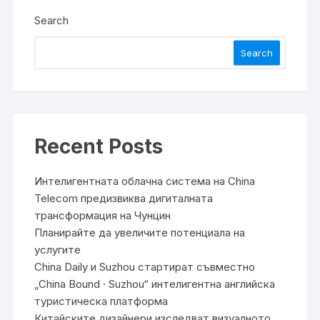
Search
Search
Recent Posts
Интелигентната облачна система на China
Telecom предизвиква дигиталната
трансформация на Чунцин
Планирайте да увеличите потенциала на
услугите
China Daily и Suzhou стартират съвместно
„China Bound · Suzhou“ интелигентна английска
туристическа платформа
Китайските дизайнери изследват визуалното