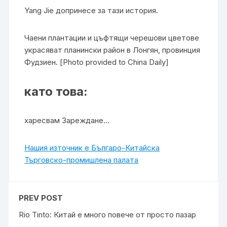
Yang Jie допринесе за тази история.
Чаени плантации и цъфтящи черешови цветове
украсяват планински район в Лонгян, провинция
Фудзиен. [Photo provided to China Daily]
като това:
харесвам Зареждане…
Нашия източник е Българо-Китайска
Търговско-промишлена палaта
PREV POST
Rio Tinto: Китай е много повече от просто пазар