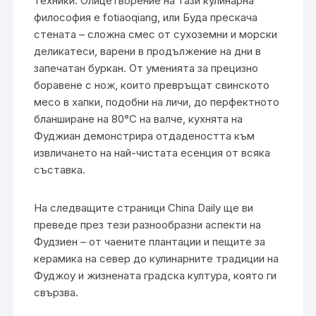
техники. Олицетворение на тази кулинарна
философия е fotiaoqiang, или Буда прескача
стената – сложна смес от сухоземни и морски
деликатеси, варени в продължение на дни в
запечатан буркан. От уменията за прецизно
боравене с нож, които превръщат свинското
месо в хапки, подобни на личи, до перфектното
бланширане на 80°C на валче, кухнята на
Фуджиан демонстрира отдадеността към
извличането на най-чистата есенция от всяка
съставка.
На следващите страници China Daily ще ви
преведе през тези разнообразни аспекти на
Фудзиен – от чаените плантации и пещите за
керамика на север до кулинарните традиции на
Фуджоу и жизнената градска култура, която ги
свързва.