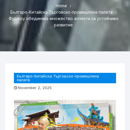
Home
Българо-Китайска Търговско-промишлена палaта
Фуджоу обединява множество аспекти за устойчиво
развитие
Българо-Китайска Търговско-промишлена
палaта
November 2, 2025