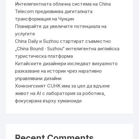
Интелигентната облачна система на China
Telecom предизвиква дигиталната
трансформация на Чунцин
Планирайте да увеличите потенциала на
услугите
China Daily и Suzhou стартират съвместно
„China Bound · Suzhou“ интелигентна английска
туристическа платформа
Китайските дизайнери изследват визуалното
разказване на истории чрез наративно
управлявани дизайни
Хонконгският CUHK има за цел да вдъхне
живот на AI с лаборатория за роботика,
фокусирана върху хуманоиди
Recent Comments