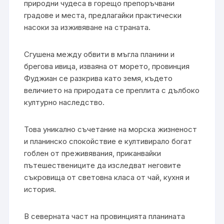
природни чудеса в горещо препоръчвани
градове и места, предлагайки практически
насоки за изживяване на страната.
Сгушена между обвити в мъгла планини и
брегова ивица, изваяна от морето, провинция
Фуджиан се разкрива като земя, където
величието на природата се преплита с дълбоко
културно наследство.
Това уникално съчетание на морска жизненост
и планинско спокойствие е култивирало богат
гоблен от преживявания, приканвайки
пътешествениците да изследват неговите
съкровища от световна класа от чай, кухня и
история.
В северната част на провинцията планината