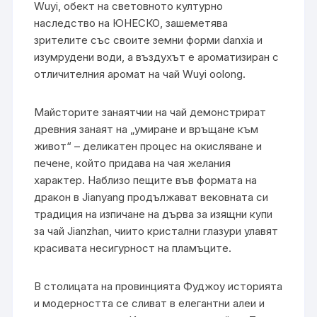
Wuyi, обект на световното културно
наследство на ЮНЕСКО, зашеметява
зрителите със своите земни форми danxia и
изумрудени води, а въздухът е ароматизиран с
отличителния аромат на чай Wuyi oolong.
Майсторите занаятчии на чай демонстрират
древния занаят на „умиране и връщане към
живот“ – деликатен процес на окисляване и
печене, който придава на чая желания
характер. Наблизо пещите във формата на
дракон в Jianyang продължават вековната си
традиция на изпичане на дърва за изящни купи
за чай Jianzhan, чиито кристални глазури улавят
красивата несигурност на пламъците.
В столицата на провинцията Фуджоу историята
и модерността се сливат в елегантни алеи и