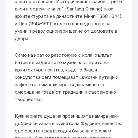
алеи по склонове. Историческият район „Трите
алеи и седемте алеи“ (Sanfang Qixiang) пази
архитектурата на династиите Минг (1368-1644)
и Цин (1644-1911), където наследството на
учени и революционери шепне от домовете в
двора.
Само на кратко разстояние с кола, хълмът
Янтай се издига като музей на открито на
архитектурен синтез, където бивши
консулства сега помещават шикозни бутици и
кафенета, символизиращи динамичната
смесица на града от традиции и съвременно
творчество.
Кулинарната душа на провинцията намира най-
добрия си израз в кухнята на Фудзиен, известна
със своите превъзходни бульони и сложни