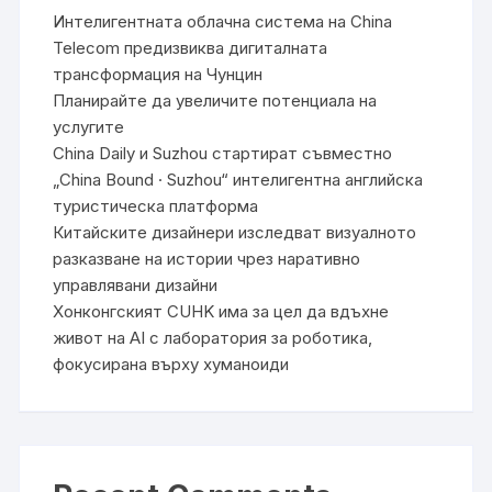
Интелигентната облачна система на China
Telecom предизвиква дигиталната
трансформация на Чунцин
Планирайте да увеличите потенциала на
услугите
China Daily и Suzhou стартират съвместно
„China Bound · Suzhou“ интелигентна английска
туристическа платформа
Китайските дизайнери изследват визуалното
разказване на истории чрез наративно
управлявани дизайни
Хонконгският CUHK има за цел да вдъхне
живот на AI с лаборатория за роботика,
фокусирана върху хуманоиди